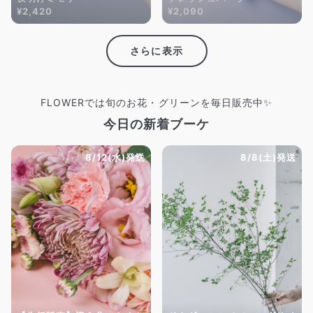
¥2,420
¥2,090
さらに表示
FLOWERでは旬のお花・グリーンを毎日販売中✨
今日の新着ブーケ
8/12(水)発送
8/8(土)発送