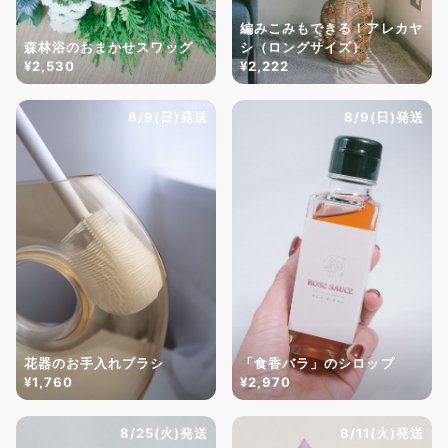
編みこみもできる！アレカヤ
森林浴のおまかせスワッグ
シ（ロングサイズ）
¥2,530
¥2,222
8/9(日)発送
8/9(日)発送
花器のお手入れブラシ
「食香バラ」のシロップ
¥1,760
¥2,970
8/25(火)発送
8/11(火)発送