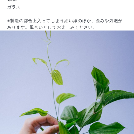
ガラス
届いたお花に元気がなかったら？
もし届いたお花に「枯れている」「折れている」などの
※製造の都合上入ってしまう細い線のほか、歪みや気泡が
不備があった場合は、些細なことでもお気軽にサポート
あります。風合いとしてお楽しみください。
までご連絡ください。ご返金にて補償いたします。
写真と同じものが届く？
商品ページに掲載している写真は、実際にお届けする商
品を撮影したものです。お花は生き物なので、どうして