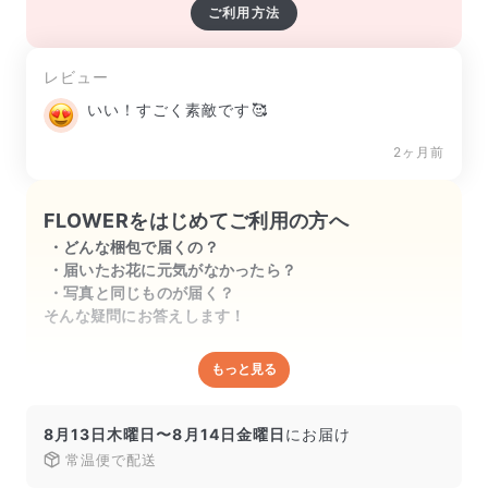
ご利用方法
レビュー
いい！すごく素敵です🥰
2ヶ月前
FLOWERをはじめてご利用の方へ
どんな梱包で届くの？
届いたお花に元気がなかったら？
写真と同じものが届く？
そんな疑問にお答えします！
もっと見る
どんな梱包で届くの？
出荷前に水揚げ（花が水を吸いやすくなる処理）を施
し、専用ボックスに丁寧に梱包してお届けしています。
8月13日木曜日〜8月14日金曜日
にお届け
きゅっとまとめられて一見窮屈そうに見えますが、輸送
常温便で配送
中の衝撃による折れや擦れを軽減する効果があります。