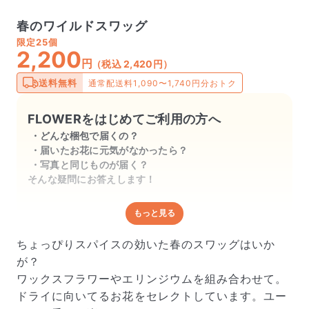
春のワイルドスワッグ
限定
25個
2,200
円
（税込 2,420円）
送料無料
通常配送料1,090〜1,740円分おトク
FLOWERをはじめてご利用の方へ
どんな梱包で届くの？
届いたお花に元気がなかったら？
写真と同じものが届く？
そんな疑問にお答えします！
もっと見る
どんな梱包で届くの？
出荷前に水揚げ（花が水を吸いやすくなる処理）を施
ちょっぴりスパイスの効いた春のスワッグはいか
し、専用ボックスに丁寧に梱包してお届けしています。
が？
きゅっとまとめられて一見窮屈そうに見えますが、輸送
ワックスフラワーやエリンジウムを組み合わせて。
中の衝撃による折れや擦れを軽減する効果があります。
ドライに向いてるお花をセレクトしています。ユー