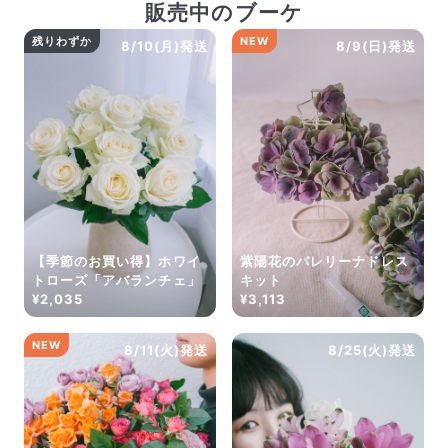
だけ写真のイメージに近いものをお届けできるように人
販売中のブーケ
の目でチェックをしています。
残りわずか
NEW
8/10(月)発送
8/9(日)発送
【季節のお買い得】ホワイ
紫陽花のバレリーナドレス
トローズ「アバランチェ」
キット
¥2,035
¥3,113
よくある質問
Q. 毎月自動でお花が届くサービスですか？
NEW
8/11(火)発送
8/25(火)発送
いいえ、毎月自動でお届けするサービスではありません。好
きな時に好きな花をご注文いただけます。
Q. 配送できないエリアはありますか？
ただいま沖縄・離島エリアへの配送には対応しておりませ
ん。ご了承ください。