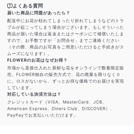
届いたお花に元気がなかったら？
よくある質問
もし届いたお花に「枯れている」「折れている」などの
届いた商品に問題があったら？
不備があった場合は、些細なことでもお気軽にサポート
までご連絡ください。ご返金にて補償いたします。
配送中にお花が枯れてしまったり折れてしまうなどのトラ
ブルが起こってしまう場合がございます。もしそういった
商品が届いた場合は返金またはクーポンにて補償いたしま
すので、お手数ですが「お問合せ」までご連絡ください
（その際、商品のお写真をご用意いただけると手続きがス
ムーズになります）。
FLOWERのお花はなぜお得？
市場から直接仕入れた新鮮な花をオンラインで数量限定販
売。FLOWER独自の販売方式で、花の廃棄を限りなく０
に。ロスがないから、ずっとお得な価格でのお届けを実現
しています。
対応している決済方法は？
クレジットカード（VISA、MasterCard、JCB、
American Express、Diners Club、DISCOVER）、
写真と同じものが届く？
PayPayでお支払いいただけます。
商品ページに掲載している写真は、実際にお届けする商
品を撮影したものです。お花は生き物なので、どうして
も色味やサイズ・咲き方に個体差はありますが、できる