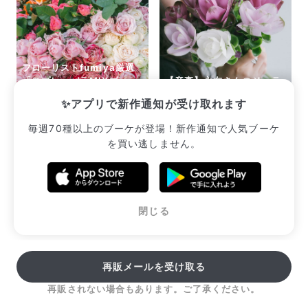
Q. 配送日時は指定できますか？
お花をベストなタイミングで発送しているため、お届け日の
指定はできません。受け取り時間帯は、発送後にクロネコヤ
マトのアプリから変更可能です。
Q. 注文後にキャンセルできますか？
フローリストfumiya厳選
ご注文後一定時間内であればキャンセル可能です。
「スプレーバラMIXブー
【産直】永友さんのジェラ
ケ」
ートクルクマ
✨アプリで新作通知が受け取れます
¥2,365
¥3,080
毎週70種以上のブーケが登場！新作通知で人気ブーケ
を買い逃しません。
販売中のブーケ一覧へ
閉じる
再販メールを受け取る
再販されない場合もあります。ご了承ください。