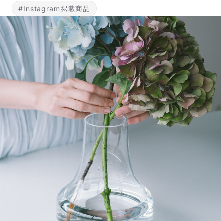
写真と同じものが届く？
#Instagram掲載商品
商品ページに掲載している写真は、実際にお届けする商
品を撮影したものです。お花は生き物なので、どうして
も色味やサイズ・咲き方に個体差はありますが、できる
だけ写真のイメージに近いものをお届けできるように人
の目でチェックをしています。
よくある質問
Q. 毎月自動でお花が届くサービスですか？