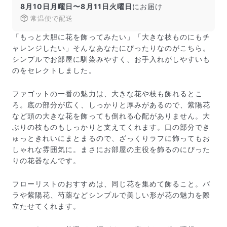
し、専用ボックスに丁寧に梱包してお届けしています。
8月10日月曜日〜8月11日火曜日
にお届け
きゅっとまとめられて一見窮屈そうに見えますが、輸送
常温便で配送
中の衝撃による折れや擦れを軽減する効果があります。
「もっと大胆に花を飾ってみたい」「大きな枝ものにもチ
ャレンジしたい」そんなあなたにぴったりなのがこちら。
シンプルでお部屋に馴染みやすく、お手入れがしやすいも
のをセレクトしました。
ファゴットの一番の魅力は、大きな花や枝も飾れるとこ
ろ。底の部分が広く、しっかりと厚みがあるので、紫陽花
など頭の大きな花を飾っても倒れる心配がありません。大
ぶりの枝ものもしっかりと支えてくれます。口の部分でき
ゅっときれいにまとまるので、ざっくりラフに飾ってもお
しゃれな雰囲気に。まさにお部屋の主役を飾るのにぴった
りの花器なんです。
フローリストのおすすめは、同じ花を集めて飾ること。バ
ラや紫陽花、芍薬などシンプルで美しい形が花の魅力を際
立たせてくれます。