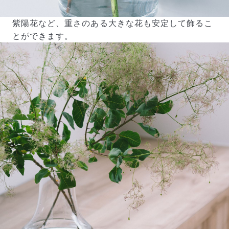
いいえ、毎月自動でお届けするサービスではありません。好
きな時に好きな花をご注文いただけます。
紫陽花など、重さのある大きな花も安定して飾るこ
Q. 配送できないエリアはありますか？
ただいま沖縄・離島エリアへの配送には対応しておりませ
とができます。
ん。ご了承ください。
Q. 配送日時は指定できますか？
お花をベストなタイミングで発送しているため、お届け日の
指定はできません。受け取り時間帯は、発送後にクロネコヤ
マトのアプリから変更可能です。
Q. 注文後にキャンセルできますか？
ご注文後一定時間内であればキャンセル可能です。