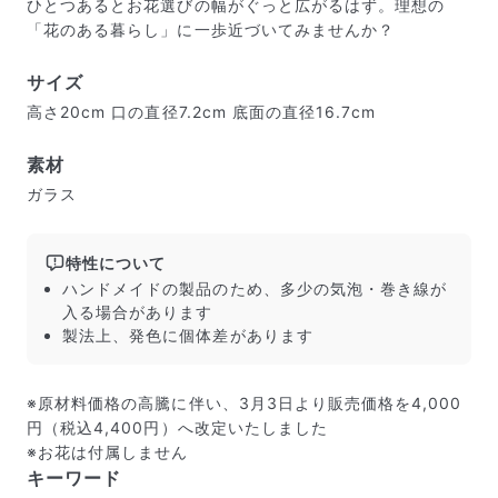
ひとつあるとお花選びの幅がぐっと広がるはず。理想の
「花のある暮らし」に一歩近づいてみませんか？
サイズ
届いたお花に元気がなかったら？
高さ20cm 口の直径7.2cm 底面の直径16.7cm
もし届いたお花に「枯れている」「折れている」などの
不備があった場合は、些細なことでもお気軽にサポート
素材
までご連絡ください。ご返金にて補償いたします。
ガラス
特性について
ハンドメイドの製品のため、多少の気泡・巻き線が
入る場合があります
製法上、発色に個体差があります
※原材料価格の高騰に伴い、3月3日より販売価格を4,000
円（税込4,400円）へ改定いたしました
※お花は付属しません
キーワード