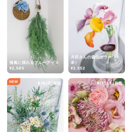
だけ写真のイメージに近いものをお届けできるように人
の目でチェックをしています。
月田さんの森のカラー（7
海風に揺れるブルーアイス
本）
¥2,585
¥2,552
NEW
8/9(日)発送
8/13(木)発送
よくある質問
Q. 毎月自動でお花が届くサービスですか？
いいえ、毎月自動でお届けするサービスではありません。好
きな時に好きな花をご注文いただけます。
Q. 配送できないエリアはありますか？
ただいま沖縄・離島エリアへの配送には対応しておりませ
ん。ご了承ください。