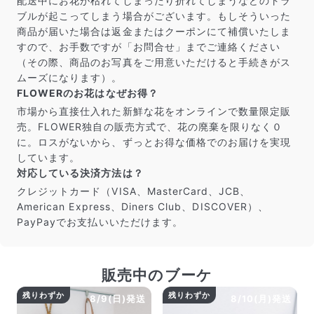
配送中にお花が枯れてしまったり折れてしまうなどのトラ
届いたお花に元気がなかったら？
ブルが起こってしまう場合がございます。もしそういった
もし届いたお花に「枯れている」「折れている」などの
商品が届いた場合は返金またはクーポンにて補償いたしま
不備があった場合は、些細なことでもお気軽にサポート
すので、お手数ですが「お問合せ」までご連絡ください
までご連絡ください。ご返金にて補償いたします。
（その際、商品のお写真をご用意いただけると手続きがス
ムーズになります）。
FLOWERのお花はなぜお得？
市場から直接仕入れた新鮮な花をオンラインで数量限定販
売。FLOWER独自の販売方式で、花の廃棄を限りなく０
に。ロスがないから、ずっとお得な価格でのお届けを実現
しています。
対応している決済方法は？
クレジットカード（VISA、MasterCard、JCB、
American Express、Diners Club、DISCOVER）、
PayPayでお支払いいただけます。
写真と同じものが届く？
商品ページに掲載している写真は、実際にお届けする商
販売中のブーケ
品を撮影したものです。お花は生き物なので、どうして
残りわずか
残りわずか
8/9(日)発送
8/10(月)発送
も色味やサイズ・咲き方に個体差はありますが、できる