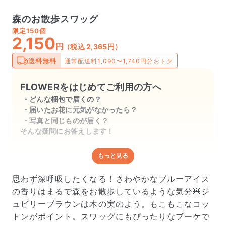
森のお散歩スワッグ
限定
150個
2,150
円
（税込 2,365円）
送料無料
通常配送料1,090〜1,740円分おトク
FLOWERをはじめてご利用の方へ
どんな梱包で届くの？
届いたお花に元気がなかったら？
写真と同じものが届く？
そんな疑問にお答えします！
もっと見る
どんな梱包で届くの？
出荷前に水揚げ（花が水を吸いやすくなる処理）を施
思わず深呼吸したくなる！さわやかなブルーアイス
し、専用ボックスに丁寧に梱包してお届けしています。
の香りはまるで森をお散歩しているような気分🧸ジ
きゅっとまとめられて一見窮屈そうに見えますが、輸送
ュビリーブラウンは木の実のよう。もこもこなコッ
中の衝撃による折れや擦れを軽減する効果があります。
トンがポイント。スワッグにもぴったりなブーケで