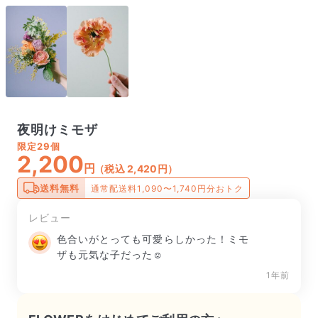
夜明けミモザ
限定
29個
2,200
円
（税込 2,420円）
送料無料
通常配送料1,090〜1,740円分おトク
レビュー
色合いがとっても可愛らしかった！ミモ
ザも元気な子だった☺️
1年前