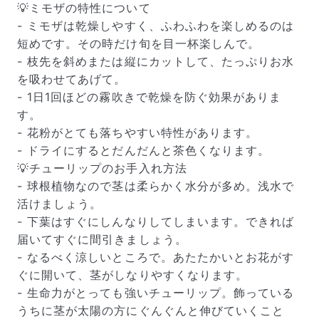
💡ミモザの特性について
- ミモザは乾燥しやすく、ふわふわを楽しめるのは
短めです。その時だけ旬を目一杯楽しんで。
- 枝先を斜めまたは縦にカットして、たっぷりお水
を吸わせてあげて。
- 1日1回ほどの霧吹きで乾燥を防ぐ効果がありま
す。
- 花粉がとても落ちやすい特性があります。
- ドライにするとだんだんと茶色くなります。
💡チューリップのお手入れ方法
- 球根植物なので茎は柔らかく水分が多め。浅水で
届いたお花に元気がなかったら？
活けましょう。
もし届いたお花に「枯れている」「折れている」などの
- 下葉はすぐにしんなりしてしまいます。できれば
不備があった場合は、些細なことでもお気軽にサポート
届いてすぐに間引きましょう。
までご連絡ください。ご返金にて補償いたします。
- なるべく涼しいところで。あたたかいとお花がす
ぐに開いて、茎がしなりやすくなります。
- 生命力がとっても強いチューリップ。飾っている
うちに茎が太陽の方にぐんぐんと伸びていくこと