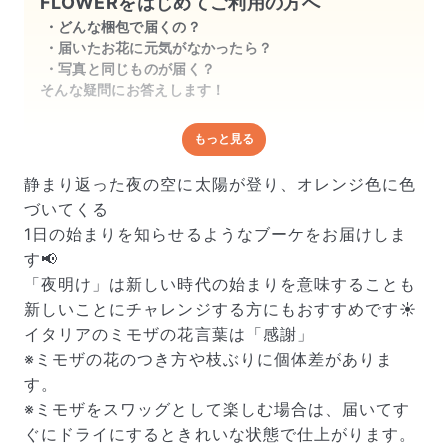
FLOWERをはじめてご利用の方へ
どんな梱包で届くの？
届いたお花に元気がなかったら？
写真と同じものが届く？
そんな疑問にお答えします！
もっと見る
どんな梱包で届くの？
出荷前に水揚げ（花が水を吸いやすくなる処理）を施
静まり返った夜の空に太陽が登り、オレンジ色に色
し、専用ボックスに丁寧に梱包してお届けしています。
づいてくる
きゅっとまとめられて一見窮屈そうに見えますが、輸送
1日の始まりを知らせるようなブーケをお届けしま
中の衝撃による折れや擦れを軽減する効果があります。
す📢
「夜明け」は新しい時代の始まりを意味することも
新しいことにチャレンジする方にもおすすめです☀️
イタリアのミモザの花言葉は「感謝」
※ミモザの花のつき方や枝ぶりに個体差がありま
す。
※ミモザをスワッグとして楽しむ場合は、届いてす
ぐにドライにするときれいな状態で仕上がります。