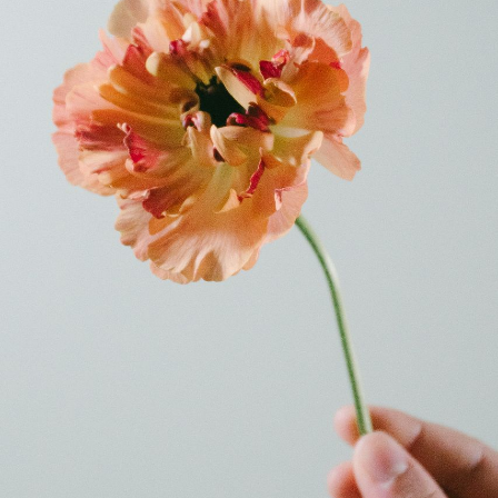
よくある質問
Q. 毎月自動でお花が届くサービスですか？
いいえ、毎月自動でお届けするサービスではありません。好
きな時に好きな花をご注文いただけます。
Q. 配送できないエリアはありますか？
ただいま沖縄・離島エリアへの配送には対応しておりませ
ん。ご了承ください。
Q. 配送日時は指定できますか？
お花をベストなタイミングで発送しているため、お届け日の
指定はできません。受け取り時間帯は、発送後にクロネコヤ
マトのアプリから変更可能です。
Q. 注文後にキャンセルできますか？
ご注文後一定時間内であればキャンセル可能です。