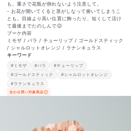
も。重さで花瓶が倒れないよう注意して。
- お花が開いてくると茎がしなって俯いてしまうこ
とも。目線より高い位置に飾ったり、短くして活け
て最後までたのしんで😉
ブーケ内容
ミモザ / バラ / チューリップ / ゴールドスティック
/ シャルロットオレンジ / ラナンキュラス
キーワード
写真と同じものが届く？
商品ページに掲載している写真は、実際にお届けする商
#ミモザ
#バラ
#チューリップ
品を撮影したものです。お花は生き物なので、どうして
#ゴールドスティック
#シャルロットオレンジ
も色味やサイズ・咲き方に個体差はありますが、できる
だけ写真のイメージに近いものをお届けできるように人
#ラナンキュラス
の目でチェックをしています。
合わせ買い対象商品