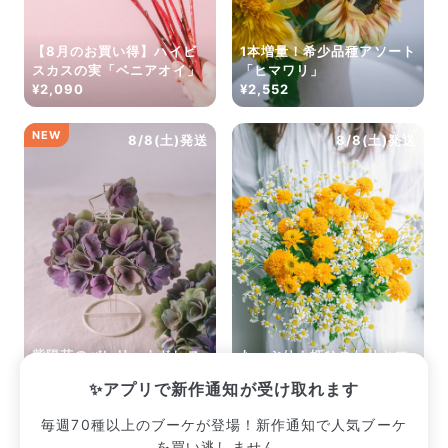
【8月のお買い得】ハイビ
1本増量！希少品種アソート
スカスの実「ベニアオイ」
「ヒマワリ」
¥2,090
¥2,552
NEW
8/8(土)発送
8/8(土)発送
紫陽花のバレリーナドレス
たっぷり！姫ひまわりとマ
キット
トリカリア
✨アプリで新作通知が受け取れます
¥3,113
¥2,497
毎週70種以上のブーケが登場！新作通知で人気ブーケ
を買い逃しません。