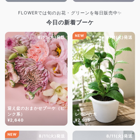
FLOWERでは旬のお花・グリーンを毎日販売中✨
今日の新着ブーケ
NEW
8/13(木)発送
8/11(火)発送
迎え盆のおまかせブーケ（ピ
ンク系）
レモンの木
¥2,640
¥2,915
NEW
8/11(火)発送
8/11(火)発送