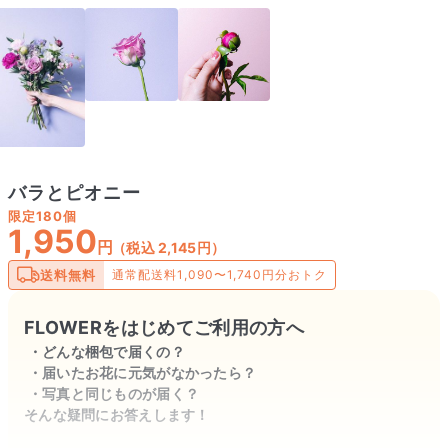
バラとピオニー
限定
180個
1,950
円
（税込 2,145円）
送料無料
通常配送料1,090〜1,740円分おトク
FLOWERをはじめてご利用の方へ
どんな梱包で届くの？
届いたお花に元気がなかったら？
写真と同じものが届く？
そんな疑問にお答えします！