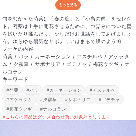
もっと見る
どんな梱包で届くの？
出荷前に水揚げ（花が水を吸いやすくなる処理）を施し、専用
旬をむかえた芍薬は「春の粧」と「小島の輝」をセレク
ボックスに丁寧に梱包してお届けしています。きゅっとまとめ
ト。芍薬は上手に開花させるために、つぼみについた蜜
られて一見窮屈そうに見えますが、輸送中の衝撃による折れや
を拭いたり揉んだり、少しだけお世話をしてあげましょ
擦れを軽減する効果があります。
う。ゆらゆら陽気なサポナリアはまるで蝶のよう🦋
ブーケの内容
芍薬 / バラ / カーネーション / アスチルベ / アゲラタ
ム / 夕霧草 / サポナリア / ゴテチャ / 梅花ウツギ / ナ
ルコラン
キーワード
#芍薬
#バラ
#カーネーション
#アスチルベ
#アゲラタム
#夕霧草
#サポナリア
#ゴテチャ
#梅花ウツギ
#ナルコラン
※こちらの商品はグッズ合わせ買い対象外となります