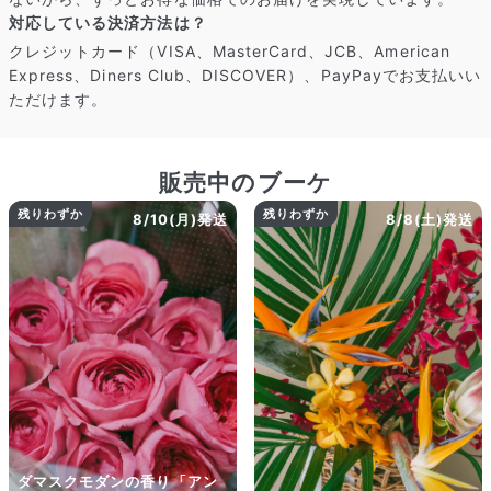
対応している決済方法は？
クレジットカード（VISA、MasterCard、JCB、American
Express、Diners Club、DISCOVER）、PayPayでお支払いい
ただけます。
販売中のブーケ
残りわずか
残りわずか
8/10(月)発送
8/8(土)発送
ダマスクモダンの香り「アン