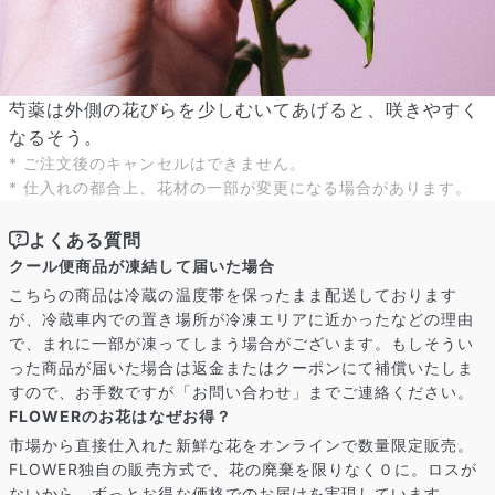
よくある質問
芍薬は外側の花びらを少しむいてあげると、咲きやすく
Q. 毎月自動でお花が届くサービスですか？
いいえ、毎月自動でお届けするサービスではありません。好きな時
なるそう。
に好きな花をご注文いただけます。
* ご注文後のキャンセルはできません。
Q. 配送できないエリアはありますか？
* 仕入れの都合上、花材の一部が変更になる場合があります。
ただいま沖縄・離島エリアへの配送には対応しておりません。ご了
承ください。
よくある質問
Q. 配送日時は指定できますか？
お花をベストなタイミングで発送しているため、お届け日の指定は
クール便商品が凍結して届いた場合
できません。受け取り時間帯は、発送後にクロネコヤマトのアプリ
こちらの商品は冷蔵の温度帯を保ったまま配送しております
から変更可能です。
が、冷蔵車内での置き場所が冷凍エリアに近かったなどの理由
Q. 注文後にキャンセルできますか？
で、まれに一部が凍ってしまう場合がございます。もしそうい
ご注文後一定時間内であればキャンセル可能です。
った商品が届いた場合は返金またはクーポンにて補償いたしま
すので、お手数ですが「お問い合わせ」までご連絡ください。
FLOWERのお花はなぜお得？
市場から直接仕入れた新鮮な花をオンラインで数量限定販売。
FLOWER独自の販売方式で、花の廃棄を限りなく０に。ロスが
ないから、ずっとお得な価格でのお届けを実現しています。