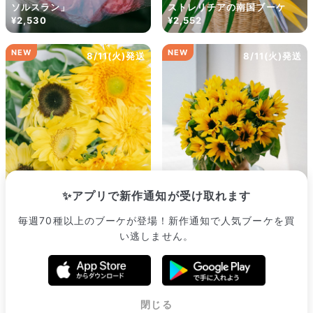
ソルスラン」
ストレリチアの南国ブーケ
¥2,530
¥2,552
NEW
NEW
8/11(火)発送
8/11(火)発送
✨アプリで新作通知が受け取れます
毎週70種以上のブーケが登場！新作通知で人気ブーケを買
【8月のお買い得】レモネー
たっぷりミニひまわり（19〜
い逃しません。
ドひまわりのおまかせブーケ
20本入り）
¥2,409
¥2,552
販売中のブーケ一覧へ
閉じる