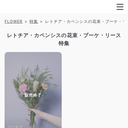
特定商取引法に関する表記
FLOWER
特集
レトチア・カペンシスの花束・ブーケ・リ
レトチア・カペンシスの花束・ブーケ・リース
特集
販売終了
プロテア