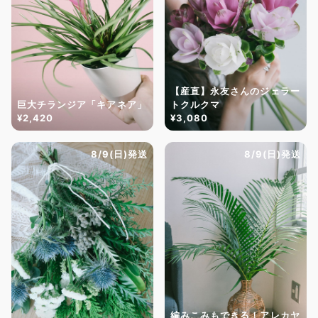
【産直】永友さんのジェラー
巨大チランジア「キアネア」
トクルクマ
¥2,420
¥3,080
8/9(日)発送
8/9(日)発送
編みこみもできる！アレカヤ