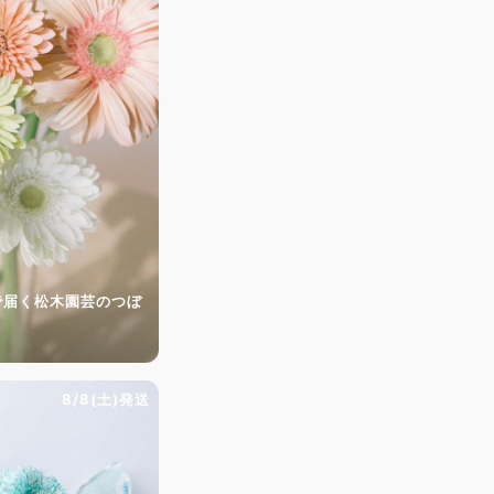
で届く松木園芸のつぼ
8/8(土)発送