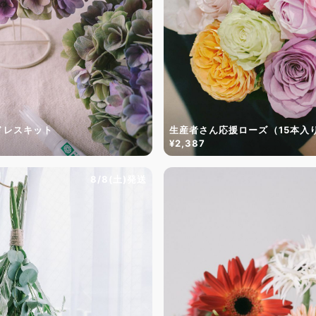
ドレスキット
生産者さん応援ローズ（15本入
¥2,387
8/8(土)発送