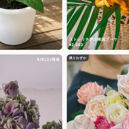
ストレリチアの南国ブーケ
¥2,552
残りわずか
8/8(土)発送