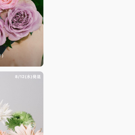
り）
8/12(水)発送