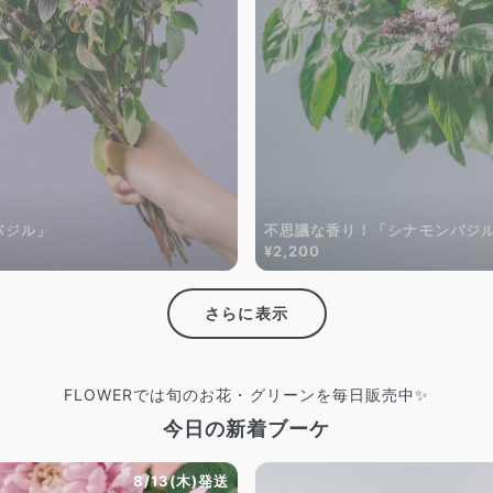
バジル」
不思議な香り！「シナモンバジ
¥2,200
さらに表示
FLOWERでは旬のお花・グリーンを毎日販売中✨
今日の新着ブーケ
8/13(木)発送