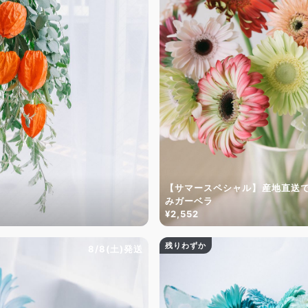
【サマースペシャル】産地直送
みガーベラ
¥2,552
残りわずか
8/8(土)発送