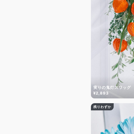
実りの鬼灯スワッグ
¥2,893
残りわずか