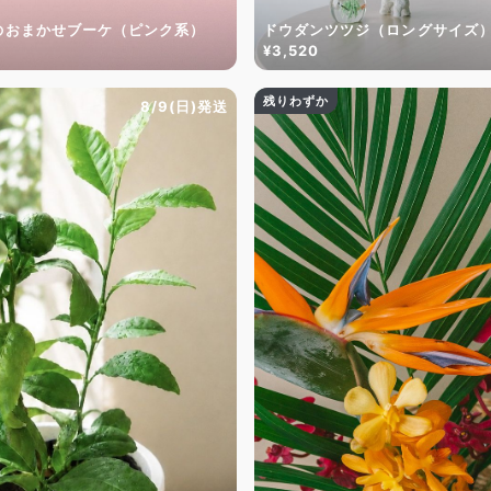
のおまかせブーケ（ピンク系）
ドウダンツツジ（ロングサイズ
¥3,520
残りわずか
8/9(日)発送