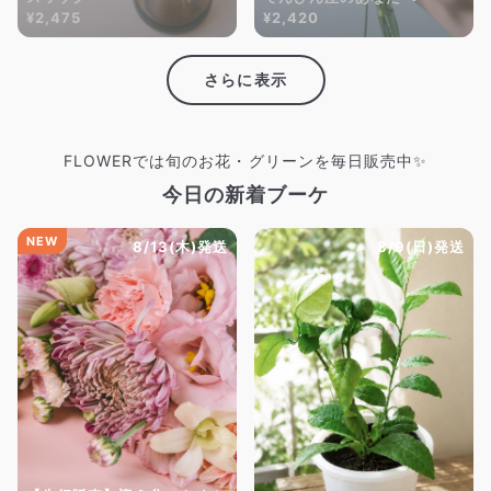
¥2,475
¥2,420
さらに表示
FLOWERでは旬のお花・グリーンを毎日販売中✨
今日の新着ブーケ
NEW
8/13(木)発送
8/9(日)発送