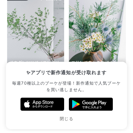
ドウダンツツジ（ロングサ
エリンジウムのスパイシー
イズ）
スワッグ
✨アプリで新作通知が受け取れます
¥3,520
¥2,530
毎週70種以上のブーケが登場！新作通知で人気ブーケ
を買い逃しません。
販売中のブーケ一覧へ
閉じる