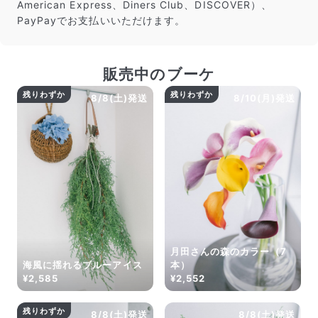
American Express、Diners Club、DISCOVER）、
PayPayでお支払いいただけます。
販売中のブーケ
残りわずか
残りわずか
8/8(土)発送
8/10(月)発送
月田さんの森のカラー（7
海風に揺れるブルーアイス
本）
¥2,585
¥2,552
残りわずか
8/8(土)発送
8/8(土)発送