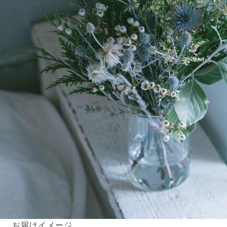
よくある質問
Q. 毎月自動でお花が届くサービスですか？
いいえ、毎月自動でお届けするサービスではありません。好
きな時に好きな花をご注文いただけます。
Q. 配送できないエリアはありますか？
ただいま沖縄・離島エリアへの配送には対応しておりませ
ん。ご了承ください。
Q. 配送日時は指定できますか？
お花をベストなタイミングで発送しているため、お届け日の
指定はできません。受け取り時間帯は、発送後にクロネコヤ
マトのアプリから変更可能です。
Q. 注文後にキャンセルできますか？
ご注文後一定時間内であればキャンセル可能です。
お届けイメージ