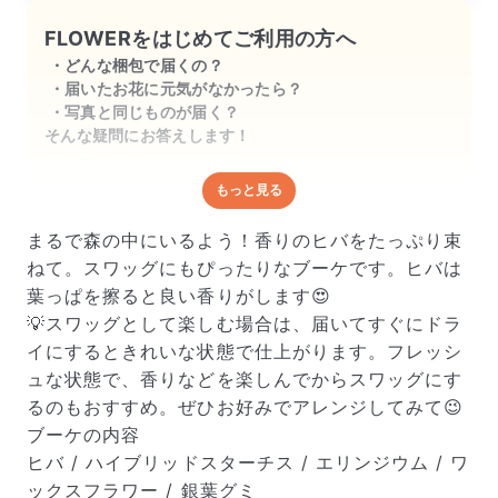
FLOWERをはじめてご利用の方へ
どんな梱包で届くの？
届いたお花に元気がなかったら？
写真と同じものが届く？
そんな疑問にお答えします！
もっと見る
どんな梱包で届くの？
出荷前に水揚げ（花が水を吸いやすくなる処理）を施
まるで森の中にいるよう！香りのヒバをたっぷり束
し、専用ボックスに丁寧に梱包してお届けしています。
ねて。スワッグにもぴったりなブーケです。ヒバは
きゅっとまとめられて一見窮屈そうに見えますが、輸送
葉っぱを擦ると良い香りがします😍
中の衝撃による折れや擦れを軽減する効果があります。
💡スワッグとして楽しむ場合は、届いてすぐにドラ
イにするときれいな状態で仕上がります。フレッシ
ュな状態で、香りなどを楽しんでからスワッグにす
るのもおすすめ。ぜひお好みでアレンジしてみて😉
ブーケの内容
ヒバ / ハイブリッドスターチス / エリンジウム / ワ
ックスフラワー / 銀葉グミ