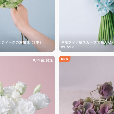
ンティークの紫陽花（3本）
ネモフィラ柄スカーフで包んだ
¥3,597
NEW
8/7(金)発送