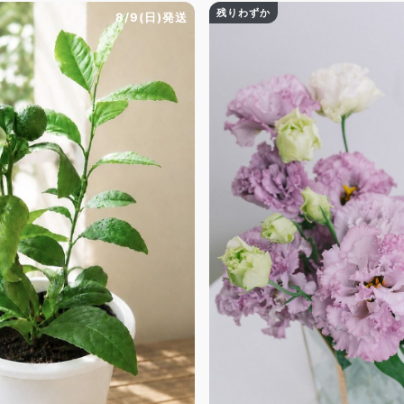
残りわずか
8/9(日)発送