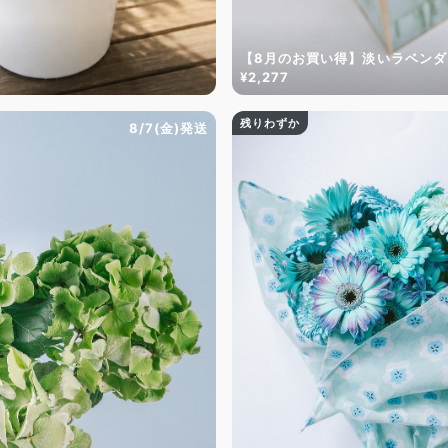
【8月のお買い得】淡いラベン
¥2,277
残りわずか
8/7(金)発送