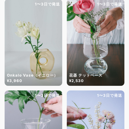
1〜3日で発送
1〜3日で発送
Onkalo Vase（イエロー）
花器 テットベース
¥3,960
¥2,530
1〜3日で発送
1〜3日で発送