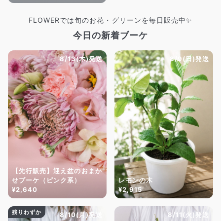
FLOWERでは旬のお花・グリーンを毎日販売中✨
今日の新着ブーケ
8/13(木)発送
8/9(日)発送
【先行販売】迎え盆のおまか
せブーケ（ピンク系）
レモンの木
¥2,640
¥2,915
残りわずか
8/10(月)発送
8/11(火)発送