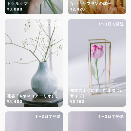
トクルクマ
ない「サフランの球根」
¥3,080
¥2,420
1〜3日で発送
1〜3日で発送
標本のように楽しむ花器（L
花器「Aglio（アーリオ）」
サイズ）
¥4,400
¥3,190
1〜3日で発送
1〜3日で発送