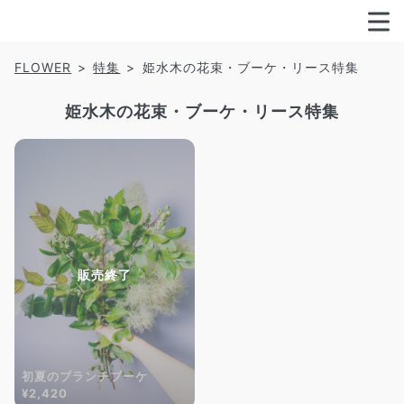
特定商取引法に関する表記
FLOWER
特集
姫水木の花束・ブーケ・リース特集
姫水木の花束・ブーケ・リース特集
販売終了
初夏のブランチブーケ
¥2,420