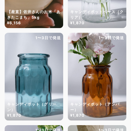
【産直】佐井さんのお米「あ
キャンディポットベース（ク
きたこまち」5kg
リア）
¥6,156
¥1,870
1〜3日で発送
1〜3日で発送
キャンディポット（グリー
キャンディポット（アンバ
ン）
ー）
¥1,870
¥1,870
1〜3日で発送
1〜3日で発送