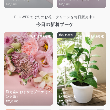
¥2,145
¥2,145
FLOWERでは旬のお花・グリーンを毎日販売中✨
今日の新着ブーケ
残りわずか
8/13(木)発送
8/11(火)発送
迎え盆のおまかせブーケ（ピ
ンク系）
レモンの木
¥2,640
¥2,915