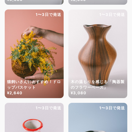
1〜3日で発送
1〜3日で発送
猫飼いさんにおすすめ！ドロ
木の温もりを感じる「陶器製
ップバスケット
のフラワーベース」
¥2,640
¥3,080
1〜3日で発送
1〜3日で発送