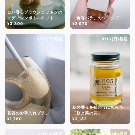
ヒバ香るブラウンコットンの
メディシンボトルキット
「食香バラ」のシロップ
¥3,300
¥2,970
8/16(日)発送
8/16(日)発送
花の香りを味わうはちみつ
花器のお手入れブラシ
「桜と菜の花」
¥1,760
¥3,132
8/11(火)発送
8/13(木)発送