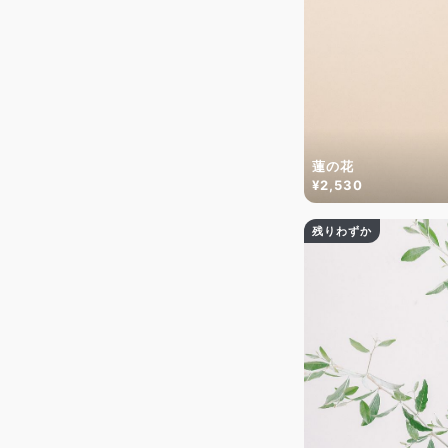
蓮の花
¥2,530
残りわずか