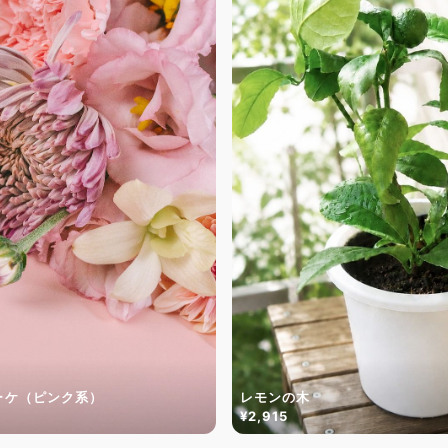
ーケ（ピンク系）
レモンの木
¥2,915