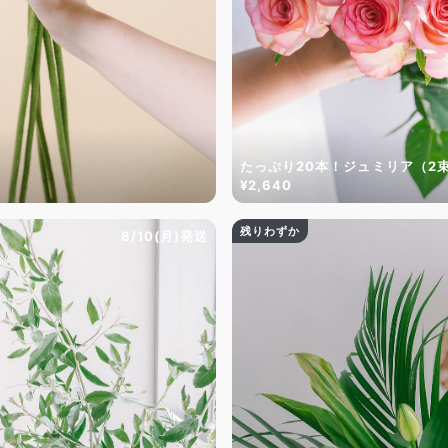
たっぷり20本！ジュミリア（2
¥2,640
残りわずか
8/10(月)発送