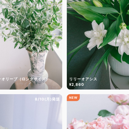
ンオリーブ（ロングサイズ）
リリーオアシス
¥2,860
NEW
8/10(月)発送