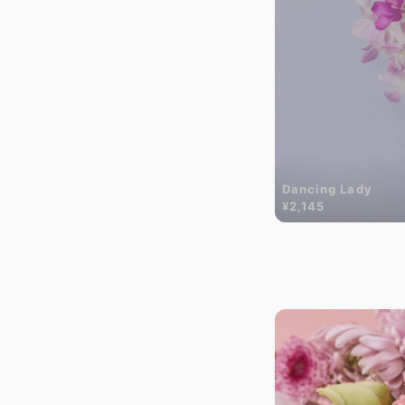
Dancing Lady
¥2,145