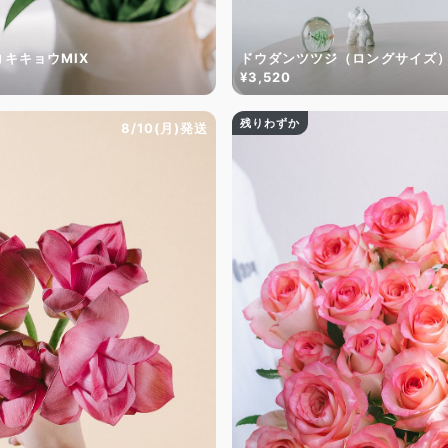
キキョウMIX
ドウダンツツジ（ロングサイズ
¥3,520
残りわずか
8/10(月)発送