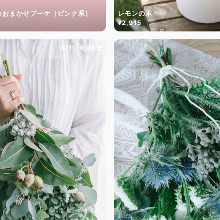
のおまかせブーケ（ピンク系）
レモンの木
¥2,915
8/11(火)発送