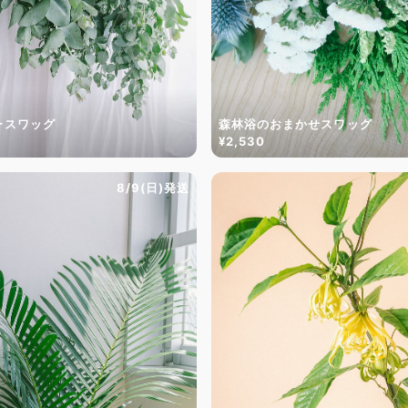
ースワッグ
森林浴のおまかせスワッグ
¥2,530
8/9(日)発送