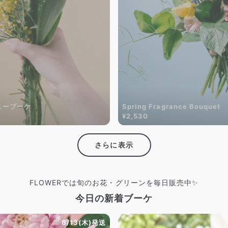
ニーブーケ
Spring Fragrance Bouquet
¥2,530
さらに表示
FLOWERでは旬のお花・グリーンを毎日販売中✨
今日の新着ブーケ
8/13(木)発送