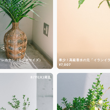
アレカヤシ（ロングサイズ）
希少！高級香水の元「イランイ
¥7,007
8/11(火)発送