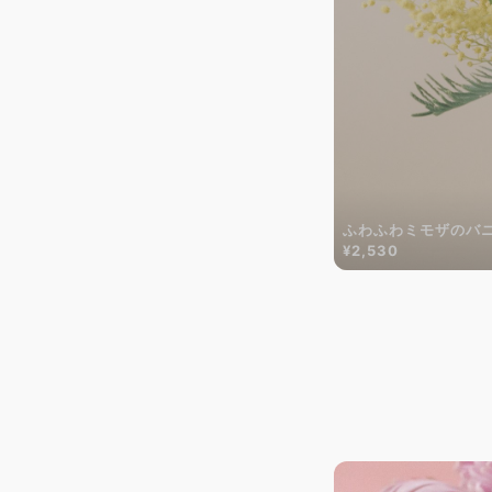
ふわふわミモザのバ
¥2,530