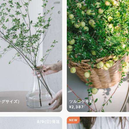
ングサイズ）
ツルコケモモ
¥2,387
NEW
8/9(日)発送