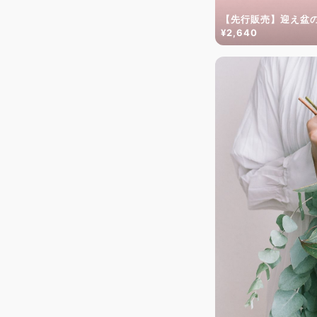
【先行販売】迎え盆
¥2,640