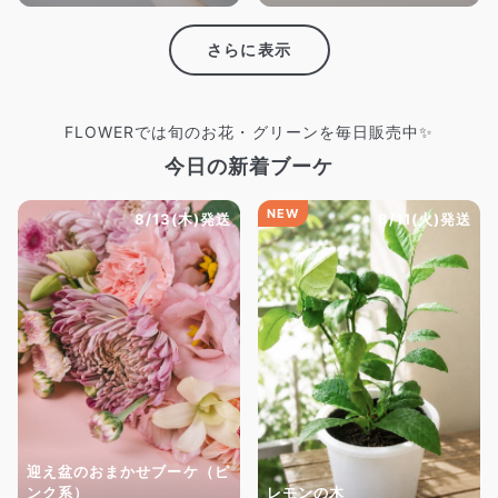
さらに表示
FLOWERでは旬のお花・グリーンを毎日販売中✨
今日の新着ブーケ
NEW
8/13(木)発送
8/11(火)発送
迎え盆のおまかせブーケ（ピ
ンク系）
レモンの木