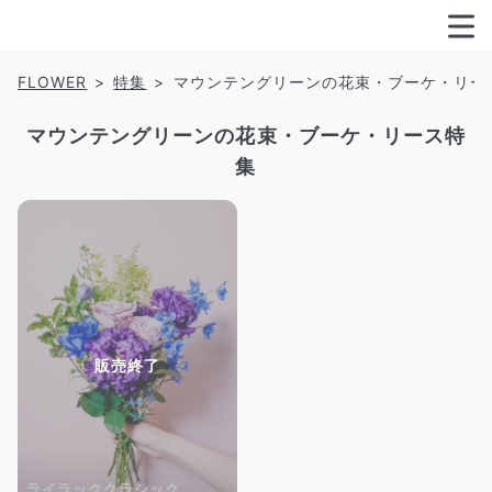
特定商取引法に関する表記
FLOWER
特集
マウンテングリーンの花束・ブーケ・リー
マウンテングリーンの花束・ブーケ・リース特
集
販売終了
ライラッククラシック