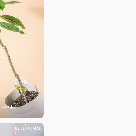
ランの木」
8/13(木)発送