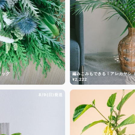
ワッグ
編みこみもできる！アレカヤシ
¥2,222
8/9(日)発送