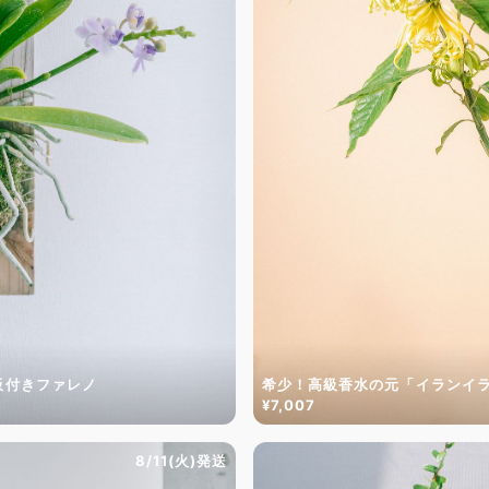
板付きファレノ
希少！高級香水の元「イランイ
¥7,007
8/11(火)発送