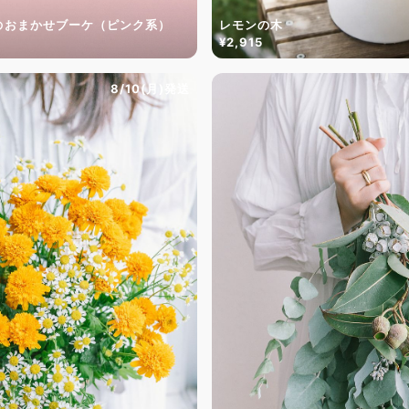
のおまかせブーケ（ピンク系）
レモンの木
¥2,915
8/10(月)発送