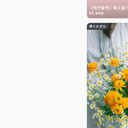
【先行販売】迎え盆
¥2,640
残りわずか