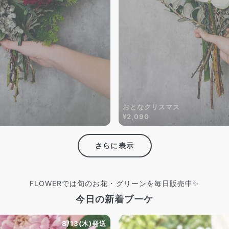
おとなクリスマス
¥2,090
さらに表示
FLOWERでは旬のお花・グリーンを毎日販売中✨
今日の新着ブーケ
8/13(木)発送