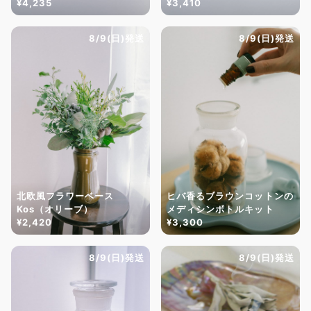
¥4,235
¥3,410
8/9(日)発送
8/9(日)発送
北欧風フラワーベース
ヒバ香るブラウンコットンの
Kos（オリーブ）
メディシンボトルキット
¥2,420
¥3,300
8/9(日)発送
8/9(日)発送