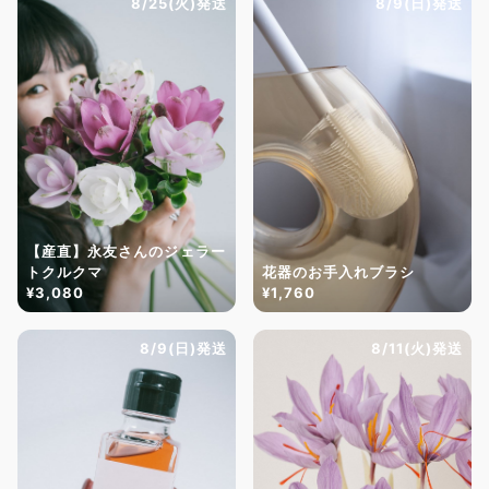
8/25(火)発送
8/9(日)発送
【産直】永友さんのジェラー
トクルクマ
花器のお手入れブラシ
¥3,080
¥1,760
8/9(日)発送
8/11(火)発送