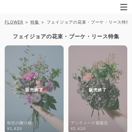
特定商取引法に関する表記
FLOWER
特集
フェイジョアの花束・ブーケ・リース特集
フェイジョアの花束・ブーケ・リース特集
販売終了
販売終了
秋空の贈り物
アンティーク紫陽花
¥2,420
¥2,420