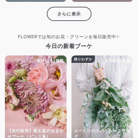
さらに表示
FLOWERでは旬のお花・グリーンを毎日販売中✨
今日の新着ブーケ
残りわずか
8/13(木)発送
8/11(火)発送
【先行販売】迎え盆のおまか
ユーカリのスパイシースワッ
せブーケ（ピンク系）
グ