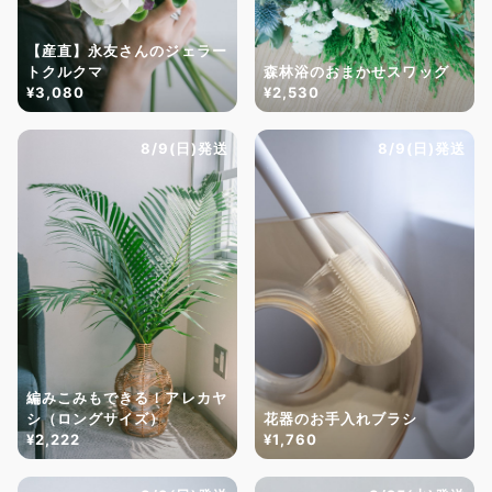
【産直】永友さんのジェラー
トクルクマ
森林浴のおまかせスワッグ
¥3,080
¥2,530
8/9(日)発送
8/9(日)発送
編みこみもできる！アレカヤ
シ（ロングサイズ）
花器のお手入れブラシ
¥2,222
¥1,760