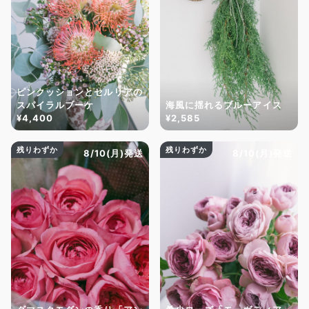
ピンクッションとセルリアの
スパイラルブーケ
海風に揺れるブルーアイス
¥4,400
¥2,585
残りわずか
残りわずか
8/10(月)発送
8/10(月)発送