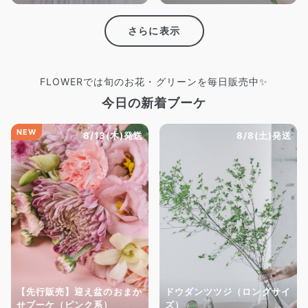
さらに表示
FLOWERでは旬のお花・グリーンを毎日販売中✨
今日の新着ブーケ
NEW
8/13(木)発送
8/8(土)発送
【先行販売】迎え盆のおまか
ドウダンツツジ（ロングサイ
せブーケ（ピンク系）
ズ）