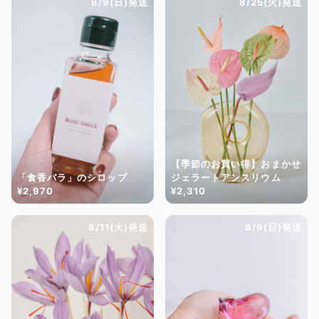
8/9(日)発送
8/25(火)発送
【季節のお買い得】おまかせ
「食香バラ」のシロップ
ジェラートアンスリウム
¥2,970
¥2,310
8/11(火)発送
8/9(日)発送