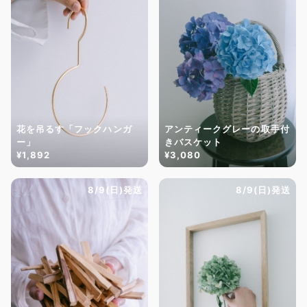
花を吊るす「フックハンガ
アンティークグレーの取手付
ー」
きバスケット
¥1,892
¥3,080
8/9(日)発送
8/9(日)発送