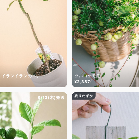
「イランイランの木」
ツルコケモモ
¥2,387
残りわずか
8/13(木)発送