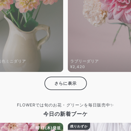
桃色ミニダリア
ラブリーダリア
¥2,420
さらに表示
FLOWERでは旬のお花・グリーンを毎日販売中✨
今日の新着ブーケ
残りわずか
8/13(木)発送