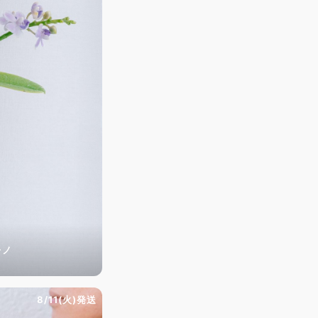
レノ
8/11(火)発送