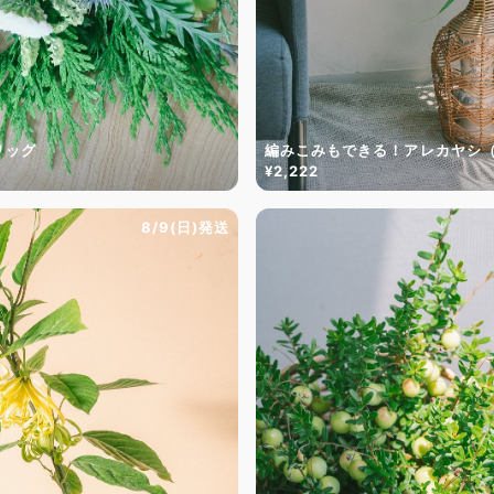
ワッグ
編みこみもできる！アレカヤシ
¥2,222
8/9(日)発送