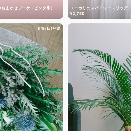
のおまかせブーケ（ピンク系）
ユーカリのスパイシースワッグ
¥2,750
8/9(日)発送