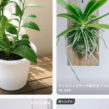
アメジストカラーの板付きファ
¥3,300
残りわずか
8/9(日)発送