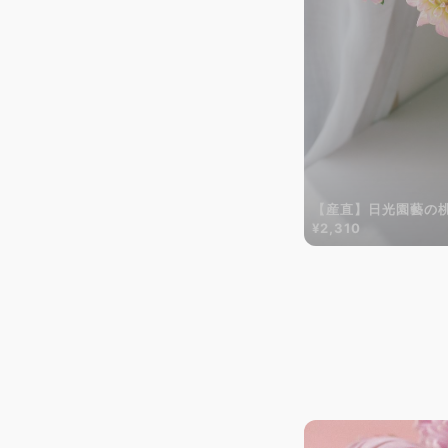
【産直】日光園藝の
¥2,310