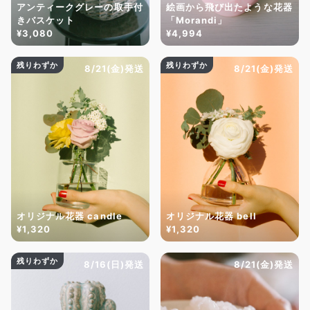
アンティークグレーの取手付
絵画から飛び出たような花器
きバスケット
「Morandi」
¥3,080
¥4,994
残りわずか
残りわずか
8/21(金)発送
8/21(金)発送
オリジナル花器 candle
オリジナル花器 bell
¥1,320
¥1,320
残りわずか
8/16(日)発送
8/21(金)発送