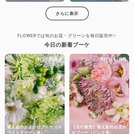
さらに表示
FLOWERでは旬のお花・グリーンを毎日販売中✨
今日の新着ブーケ
8/11(火)発送
8/13(木)発送
迎え盆のおまかせブーケ（ホ
【先行販売】迎え盆のおまか
ワイトグリーン系）
せブーケ（ピンク系）