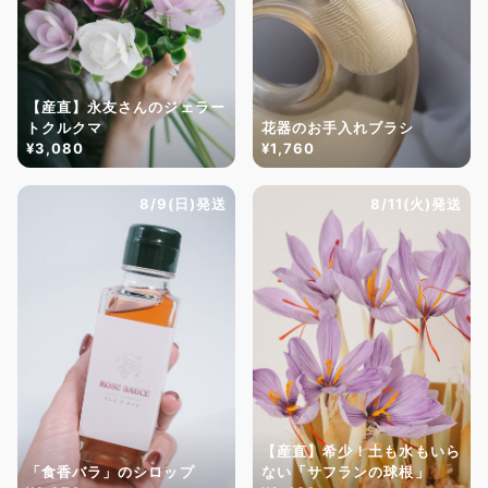
【産直】永友さんのジェラー
トクルクマ
花器のお手入れブラシ
¥3,080
¥1,760
8/9(日)発送
8/11(火)発送
【産直】希少！土も水もいら
「食香バラ」のシロップ
ない「サフランの球根」