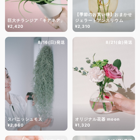
【季節のお買い得】おまかせ
巨大チランジア「キアネア」
ジェラートアンスリウム
¥2,420
¥2,310
8/16(日)発送
8/21(金)発送
スパニッシュモス
オリジナル花器 moon
¥2,860
¥1,320