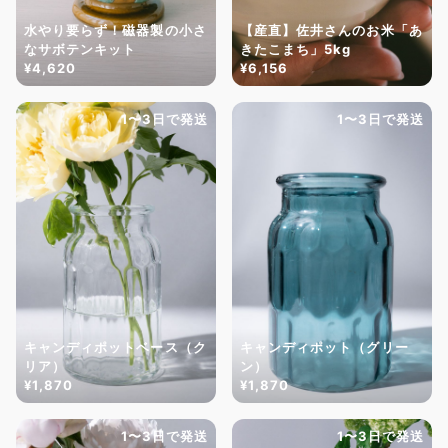
水やり要らず！磁器製の小さ
【産直】佐井さんのお米「あ
なサボテンキット
きたこまち」5kg
¥4,620
¥6,156
1〜3日で発送
1〜3日で発送
キャンディポットベース（ク
キャンディポット（グリー
リア）
ン）
¥1,870
¥1,870
1〜3日で発送
1〜3日で発送