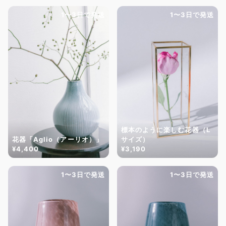
1〜3日で発送
1〜3日で発送
標本のように楽しむ花器（L
花器「Aglio（アーリオ）」
サイズ）
¥4,400
¥3,190
1〜3日で発送
1〜3日で発送