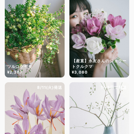
【産直】永友さんのジェラー
ツルコケモモ
トクルクマ
¥2,387
¥3,080
8/11(火)発送
1〜3日で発送