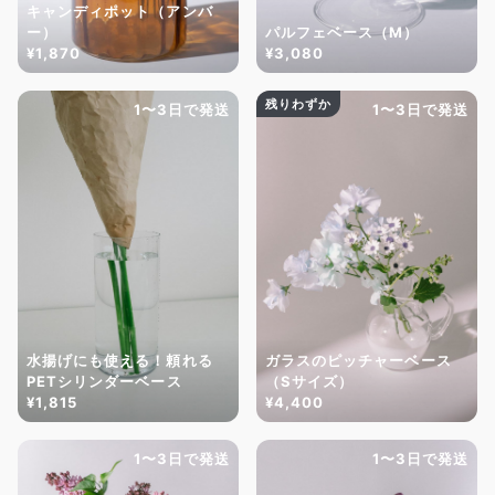
キャンディポット（アンバ
ー）
パルフェベース（M）
¥1,870
¥3,080
残りわずか
1〜3日で発送
1〜3日で発送
水揚げにも使える！頼れる
ガラスのピッチャーベース
PETシリンダーベース
（Sサイズ）
¥1,815
¥4,400
1〜3日で発送
1〜3日で発送