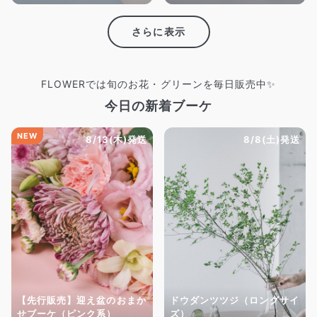
さらに表示
FLOWERでは旬のお花・グリーンを毎日販売中✨
今日の新着ブーケ
NEW
8/13(木)発送
8/8(土)発送
【先行販売】迎え盆のおまか
ドウダンツツジ（ロングサイ
せブーケ（ピンク系）
ズ）