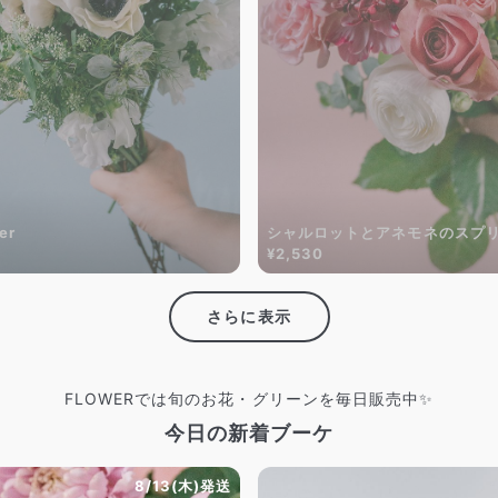
er
シャルロットとアネモネのスプ
¥2,530
さらに表示
FLOWERでは旬のお花・グリーンを毎日販売中✨
今日の新着ブーケ
8/13(木)発送