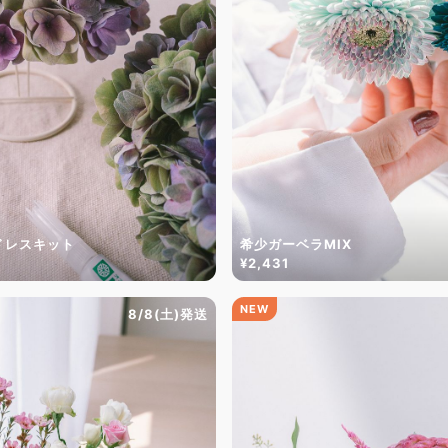
ドレスキット
希少ガーベラMIX
¥2,431
NEW
8/8(土)発送