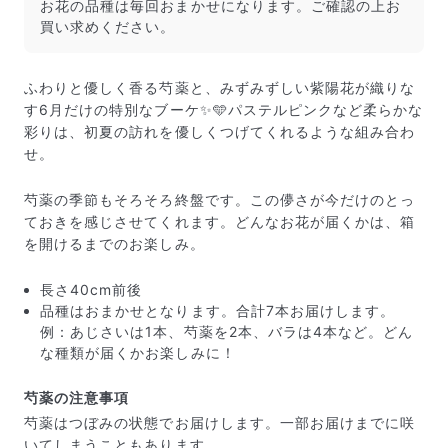
きゅっとまとめられて一見窮屈そうに見えますが、輸送
お花の品種は毎回おまかせになります。ご確認の上お
中の衝撃による折れや擦れを軽減する効果があります。
買い求めください。
ふわりと優しく香る芍薬と、みずみずしい紫陽花が織りな
す6月だけの特別なブーケ✨🩵パステルピンクなど柔らかな
彩りは、初夏の訪れを優しくつげてくれるような組み合わ
せ。
芍薬の季節もそろそろ終盤です。この儚さが今だけのとっ
ておきを感じさせてくれます。どんなお花が届くかは、箱
を開けるまでのお楽しみ。
長さ40cm前後
品種はおまかせとなります。合計7本お届けします。
例：あじさいは1本、芍薬を2本、バラは4本など。どん
な種類が届くかお楽しみに！
芍薬の注意事項
芍薬はつぼみの状態でお届けします。一部お届けまでに咲
いてしまうこともあります。