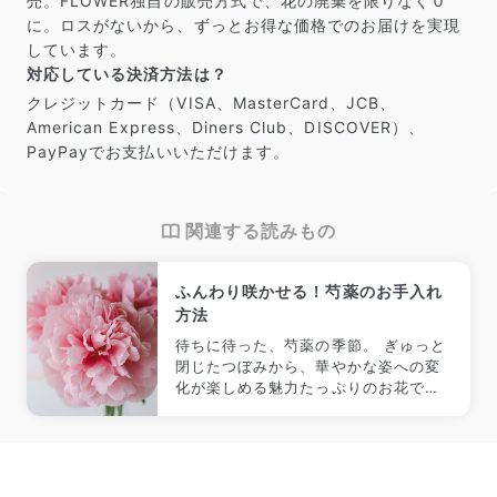
売。FLOWER独自の販売方式で、花の廃棄を限りなく０
に。ロスがないから、ずっとお得な価格でのお届けを実現
しています。
対応している決済方法は？
クレジットカード（VISA、MasterCard、JCB、
American Express、Diners Club、DISCOVER）、
PayPayでお支払いいただけます。
関連する読みもの
ふんわり咲かせる！芍薬のお手入れ
方法
待ちに待った、芍薬の季節。 ぎゅっと
閉じたつぼみから、華やかな姿への変
化が楽しめる魅力たっぷりのお花で
す。 手に入れたからには、ふんわりと
咲かせたい。 今回はそんな芍薬を上手
に咲かせるコツとお手入れ方法をご紹
介！