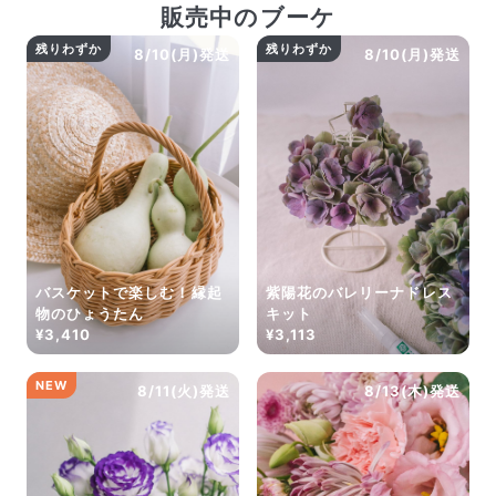
販売中のブーケ
残りわずか
残りわずか
8/10(月)発送
8/10(月)発送
バスケットで楽しむ！縁起
紫陽花のバレリーナドレス
物のひょうたん
キット
¥3,410
¥3,113
NEW
8/11(火)発送
8/13(木)発送