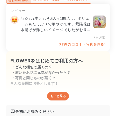
レビュー
芍薬も2本ともきれいに開花し、ボリュ
ームもたっぷりで華やかです。紫陽花は
水揚げが難しいイメージでしたがお世話
の方法が丁寧に案内されていて助かりま
2ヶ月前
した。まだまだ楽しめそうで嬉しいで
77件の口コミ・写真を見る
す。
FLOWERをはじめてご利用の方へ
どんな梱包で届くの？
届いたお花に元気がなかったら？
写真と同じものが届く？
そんな疑問にお答えします！
もっと見る
どんな梱包で届くの？
出荷前に水揚げ（花が水を吸いやすくなる処理）を施
し、専用ボックスに丁寧に梱包してお届けしています。
最初にお読みください