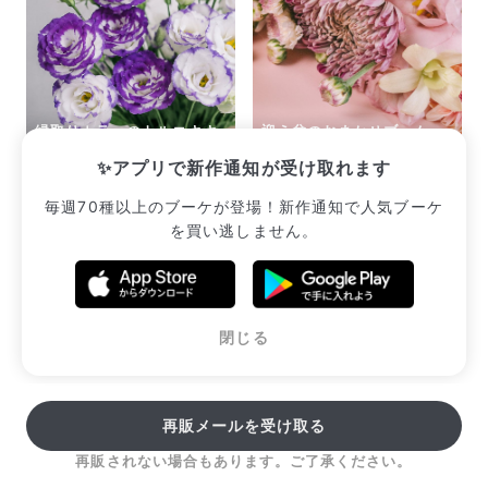
縁取りカラーのトルコキキ
迎え盆のおまかせブーケ
ョウMIX
（ピンク系）
✨アプリで新作通知が受け取れます
¥2,750
¥2,640
毎週70種以上のブーケが登場！新作通知で人気ブーケ
を買い逃しません。
販売中のブーケ一覧へ
閉じる
再販メールを受け取る
再販されない場合もあります。ご了承ください。