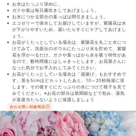
お水はたっぷり深めに。
Q. 配送できないエリアはありますか？
ガクや葉は毎日霧吹きしてあげましょう。
ただいま沖縄・離島エリアへの配送には対応しておりませ
お水につかる部分の葉っぱは間引きましょう。
ん。ご了承ください。
エコゼリーで保水してお届けしていますが、紫陽花は水
Q. 配送日時は指定できますか？
お花をベストなタイミングで発送しているため、お届け日の
が下がりやすいため、届いたらすぐにケアしてあげまし
指定はできません。受け取り時間帯は、発送後にクロネコヤ
ょう。
マトのアプリから変更可能です。
お花がくたっとしている場合は、紫陽花を丸ごと水につ
Q. 注文後にキャンセルできますか？
けてみて。洗面台のボウルにたっぷり水を貯めて、紫陽
ご注文後一定時間内であればキャンセル可能です。
花を浮かべるだけ。ガクや葉っぱから水を吸う特性があ
るので、数時間後にはしゃきっとします。お花屋さんに
なった気分でお手入れしてみてください。
お花がくたっとしている場合は「湯揚げ」もおすすめで
す。茎を5cmほどカットしたあと、10～20秒熱湯に浸
します。その後すぐにたっぷりの水につけて様子を見て
みてください。※お花の部分は新聞紙などで包み、湯気
が直接当たらないように保護しましょう
合わせ買い対象商品