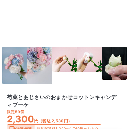
芍薬とあじさいのおまかせコットンキャンデ
ィブーケ
限定
59個
2,300
円
（税込 2,530円）
送料無料
通常配送料1,090〜1,740円分おトク