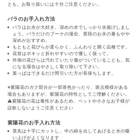
商品ページに掲載している写真は、実際にお届けする商
とも。お取り扱いには十分ご注意ください。
品を撮影したものです。お花は生き物なので、どうして
も色味やサイズ・咲き方に個体差はありますが、できる
バラのお手入れ方法
だけ写真のイメージに近いものをお届けできるように人
の目でチェックをしています。
バラはお水が大好き。深めの水でしっかり水揚げしまし
ょう。バラだけのブーケの場合、普段のお水の量もやや
深めがおすすめ。
もともと花びらが柔らかく、ふんわりと開く品種です。
花首はポキッと折れやすいので優しく扱って。
外側の花びらは汚れていたり傷がついていることも。気
になる場合はやさしく取り除いて下さい。
葉っぱはできるだけ間引いた方が長保ちします。
※紫陽花のガク部分が一部茶色かったり、斑点模様がある
場合もありますが、紫陽花の特性としてご理解ください。
⚠️紫陽花の花は毒性があるため、ペットや小さなお子様が
誤飲しないようご注意ください
よくある質問
紫陽花のお手入れ方法
Q. 毎月自動でお花が届くサービスですか？
茎先は十字にカットし、中の綿を出してあげると水の吸
いいえ、毎月自動でお届けするサービスではありません。好
い上げがよくなります
きな時に好きな花をご注文いただけます。