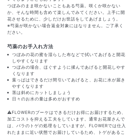
つぼみのまま咲かないこともある芍薬。咲くか咲かない
か、そんな時間も含めて楽しんでみてください。上手に開
花させるために、少しだけお世話をしてあげましょう。
届いたお花に元気がなかったら？
※芍薬が咲かない場合返金対象にはなりません。ご了承く
もし届いたお花に「枯れている」「折れている」などの
ださい。
不備があった場合は、些細なことでもお気軽にサポート
までご連絡ください。ご返金にて補償いたします。
芍薬のお手入れ方法
つぼみの花の蜜を湿らした布などで拭いてあげると開花
しやすくなります
つぼみの場合、ほぐすように揉んであげると開花しやす
くなります
葉っぱはできるだけ間引いてあげると、お花に水が届き
やすくなります
茎は斜めにカットしましょう
日々のお水の量は多めがおすすめ
⚠️FLOWERのブーケはできるだけお得にお届けするため、
加工コストを抑える工夫をしています。通常お花屋さんで
は、バラのトゲの処理をしていますが、FLOWERでは仕入
写真と同じものが届く？
れたままに近い状態でお届けしているため、トゲがあるこ