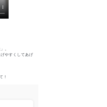

法」。
上げやすくしてあげ
て！