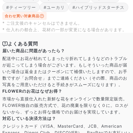
届いたお花に元気がなかったら？
#ティーツリー
もし届いたお花に「枯れている」「折れている」などの不備が
#ユーカリ
#ハイブリッドスターチス
あった場合は、些細なことでもお気軽にサポートまでご連絡く
合わせ買い対象商品
ださい。ご返金にて補償いたします。
* ご注文後のキャンセルはできません。
* 仕入れの都合上、花材の一部が変更になる場合があります。
よくある質問
届いた商品に問題があったら？
配送中にお花が枯れてしまったり折れてしまうなどのトラブル
が起こってしまう場合がございます。もしそういった商品が届
いた場合は返金またはクーポンにて補償いたしますので、お手
数ですが「お問合せ」までご連絡ください（その際、商品のお
写真をご用意いただけると手続きがスムーズになります）。
FLOWERのお花はなぜお得？
市場から直接仕入れた新鮮な花をオンラインで数量限定販売。
FLOWER独自の販売方式で、花の廃棄を限りなく０に。ロスが
ないから、ずっとお得な価格でのお届けを実現しています。
写真と同じものが届く？
対応している決済方法は？
商品ページに掲載している写真は、実際にお届けする商品を撮
クレジットカード（VISA、MasterCard、JCB、American
影したものです。お花は生き物なので、どうしても色味やサイ
Express、Diners Club、DISCOVER）、PayPayでお支払いい