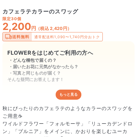
カフェラテカラーのスワッグ
限定
30個
2,200
円
（税込 2,420円）
送料無料
通常配送料1,090〜1,740円分おトク
FLOWERをはじめてご利用の方へ
どんな梱包で届くの？
届いたお花に元気がなかったら？
写真と同じものが届く？
そんな疑問にお答えします！
もっと見る
どんな梱包で届くの？
出荷前に水揚げ（花が水を吸いやすくなる処理）を施し、専用
秋にぴったりのカフェラテのようなカラーのスワッグを
ボックスに丁寧に梱包してお届けしています。きゅっとまとめ
ご用意☕️
られて一見窮屈そうに見えますが、輸送中の衝撃による折れや
ワイルドフラワー「フォルモーサ」「リューカデンドロ
擦れを軽減する効果があります。
ン」「ブルニア」をメインに、かおりを楽しむユーカ