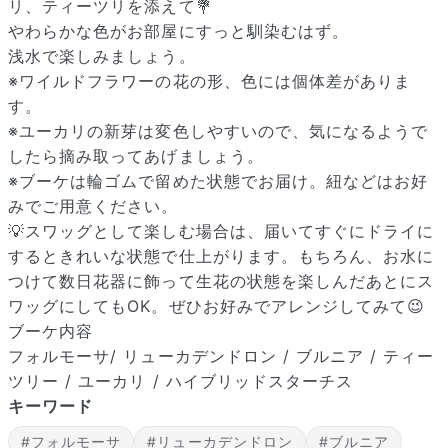
リ、ティーツリを添えて💐
やわらかな色がお部屋にすっと馴染むはず。
浅水で楽しみましょう。
※ワイルドフラワーの花の形、色には個体差がありま
す。
※ユーカリの新芽は変色しやすいので、気になるようで
したら摘み取ってあげましょう。
※ブーケは輪ゴムで留めた状態でお届け。紐などはお好
みでご用意ください。
💡スワッグとして楽しむ場合は、届いてすぐにドライに
するときれいな状態で仕上がります。もちろん、お水に
つけて数日花器に飾って生花の状態を楽しんだあとにス
ワッグにしてもOK。ぜひお好みでアレンジしてみて😉
ブーケ内容
フォルモーサ/ リューカデンドロン / ブルニア / ティー
ツリー / ユーカリ / ハイブリッドスターチス
キーワード
#フォルモーサ
#リューカデンドロン
#ブルニア