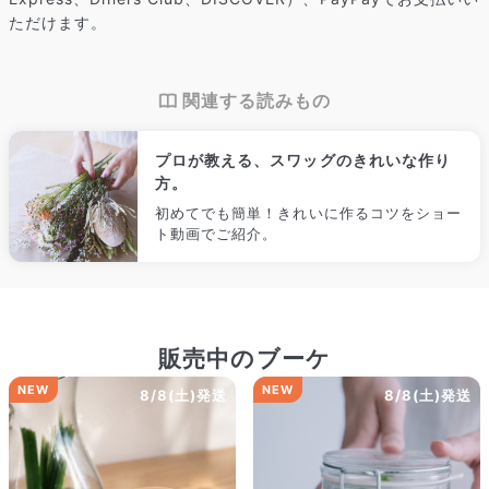
ズ・咲き方に個体差はありますが、できるだけ写真のイメージ
ただけます。
に近いものをお届けできるように人の目でチェックをしていま
す。
関連する読みもの
プロが教える、スワッグのきれいな作り
方。
初めてでも簡単！きれいに作るコツをショー
ト動画でご紹介。
販売中のブーケ
NEW
NEW
8/8(土)発送
8/8(土)発送
よくある質問
Q. 毎月自動でお花が届くサービスですか？
いいえ、毎月自動でお届けするサービスではありません。好きな時
に好きな花をご注文いただけます。