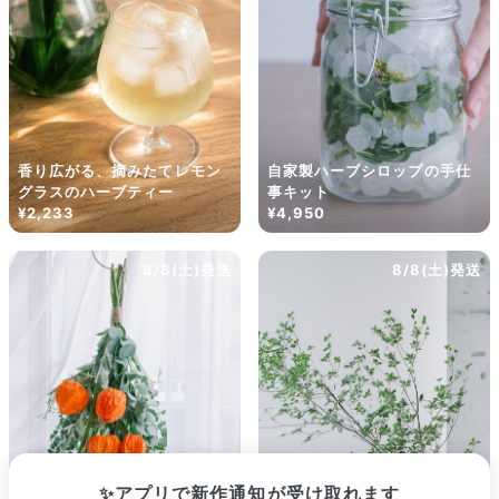
Q. 配送できないエリアはありますか？
ただいま沖縄・離島エリアへの配送には対応しておりません。ご了
承ください。
Q. 配送日時は指定できますか？
お花をベストなタイミングで発送しているため、お届け日の指定は
できません。受け取り時間帯は、発送後にクロネコヤマトのアプリ
から変更可能です。
Q. 注文後にキャンセルできますか？
香り広がる、摘みたてレモン
自家製ハーブシロップの手仕
ご注文後一定時間内であればキャンセル可能です。
グラスのハーブティー
事キット
¥2,233
¥4,950
8/8(土)発送
8/8(土)発送
✨アプリで新作通知が受け取れます