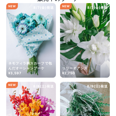
Q. 配送日時は指定できますか？
NEW
NEW
8/7(金)発送
8/7(金)発送
お花をベストなタイミングで発送しているため、お届け日の
指定はできません。受け取り時間帯は、発送後にクロネコヤ
マトのアプリから変更可能です。
Q. 注文後にキャンセルできますか？
ご注文後一定時間内であればキャンセル可能です。
ネモフィラ柄スカーフで包
んだオーシャンブーケ
リリーオアシス
¥3,597
¥2,750
NEW
8/8(土)発送
8/9(日)発送