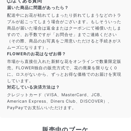
よくある質問
だけ写真のイメージに近いものをお届けできるように人
の目でチェックをしています。
届いた商品に問題があったら？
配送中にお花が枯れてしまったり折れてしまうなどのトラ
ブルが起こってしまう場合がございます。もしそういった
商品が届いた場合は返金またはクーポンにて補償いたしま
すので、お手数ですが「お問合せ」までご連絡ください
（その際、商品のお写真をご用意いただけると手続きがス
ムーズになります）。
FLOWERのお花はなぜお得？
市場から直接仕入れた新鮮な花をオンラインで数量限定販
売。FLOWER独自の販売方式で、花の廃棄を限りなく０
に。ロスがないから、ずっとお得な価格でのお届けを実現
しています。
対応している決済方法は？
よくある質問
クレジットカード（VISA、MasterCard、JCB、
Q. 毎月自動でお花が届くサービスですか？
American Express、Diners Club、DISCOVER）、
いいえ、毎月自動でお届けするサービスではありません。好
PayPayでお支払いいただけます。
きな時に好きな花をご注文いただけます。
Q. 配送できないエリアはありますか？
ただいま沖縄・離島エリアへの配送には対応しておりませ
販売中のブーケ
ん。ご了承ください。