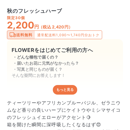
秋のフレッシュハーブ
限定
30個
2,200
円
（税込 2,420円）
送料無料
通常配送料1,090〜1,740円分おトク
FLOWERをはじめてご利用の方へ
どんな梱包で届くの？
届いたお花に元気がなかったら？
写真と同じものが届く？
そんな疑問にお答えします！
もっと見る
どんな梱包で届くの？
出荷前に水揚げ（花が水を吸いやすくなる処理）を施
ティーツリーやアフリカンブルーバジル、ゼラニウ
し、専用ボックスに丁寧に梱包してお届けしています。
ムなど香りの良いハーブにケイトウやミシマサイコ
きゅっとまとめられて一見窮屈そうに見えますが、輸送
のフレッシュイエローがアクセント🍋
中の衝撃による折れや擦れを軽減する効果があります。
箱を開けた瞬間に深呼吸したくなるはず😍