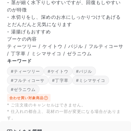
届いたお花に元気がなかったら？
- 茎が細く水下りしやすいですが、回復もしやすい
もし届いたお花に「枯れている」「折れている」などの
のが特徴
不備があった場合は、些細なことでもお気軽にサポート
- 水切りをし、深めのお水にしっかりつけてあげる
までご連絡ください。ご返金にて補償いたします。
とだんだんと元気になります
- 湯揚げもおすすめ
ブーケの内容
ティーツリー / ケイトウ / バジル / フルティコーサ
/ 丁字草 / ミシマサイコ / ゼラニウム
キーワード
#ティーツリー
#ケイトウ
#バジル
#フルティコーサ
#丁字草
#ミシマサイコ
#ゼラニウム
合わせ買い対象商品
* ご注文後のキャンセルはできません。
写真と同じものが届く？
* 仕入れの都合上、花材の一部が変更になる場合がありま
商品ページに掲載している写真は、実際にお届けする商
す。
品を撮影したものです。お花は生き物なので、どうして
も色味やサイズ・咲き方に個体差はありますが、できる