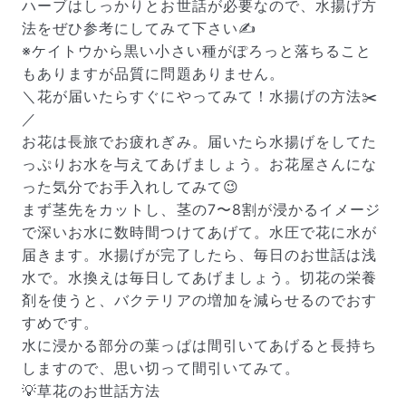
ハーブはしっかりとお世話が必要なので、水揚げ方
法をぜひ参考にしてみて下さい✍️
※ケイトウから黒い小さい種がぽろっと落ちること
もありますが品質に問題ありません。
＼花が届いたらすぐにやってみて！水揚げの方法✂️
／
お花は長旅でお疲れぎみ。届いたら水揚げをしてた
っぷりお水を与えてあげましょう。お花屋さんにな
った気分でお手入れしてみて😉
まず茎先をカットし、茎の7〜8割が浸かるイメージ
で深いお水に数時間つけてあげて。水圧で花に水が
届きます。水揚げが完了したら、毎日のお世話は浅
水で。水換えは毎日してあげましょう。切花の栄養
剤を使うと、バクテリアの増加を減らせるのでおす
すめです。
水に浸かる部分の葉っぱは間引いてあげると長持ち
しますので、思い切って間引いてみて。
💡草花のお世話方法