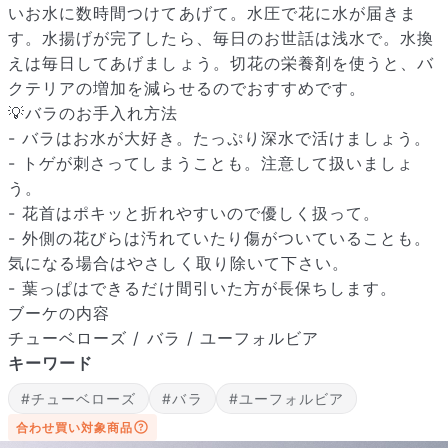
いお水に数時間つけてあげて。水圧で花に水が届きま
す。水揚げが完了したら、毎日のお世話は浅水で。水換
えは毎日してあげましょう。切花の栄養剤を使うと、バ
クテリアの増加を減らせるのでおすすめです。
💡バラのお手入れ方法
- バラはお水が大好き。たっぷり深水で活けましょう。
届いたお花に元気がなかったら？
- トゲが刺さってしまうことも。注意して扱いましょ
もし届いたお花に「枯れている」「折れている」などの不備が
う。
あった場合は、些細なことでもお気軽にサポートまでご連絡く
- 花首はポキッと折れやすいので優しく扱って。
ださい。ご返金にて補償いたします。
- 外側の花びらは汚れていたり傷がついていることも。
気になる場合はやさしく取り除いて下さい。
- 葉っぱはできるだけ間引いた方が長保ちします。
ブーケの内容
チューベローズ / バラ / ユーフォルビア
キーワード
#チューベローズ
#バラ
#ユーフォルビア
合わせ買い対象商品