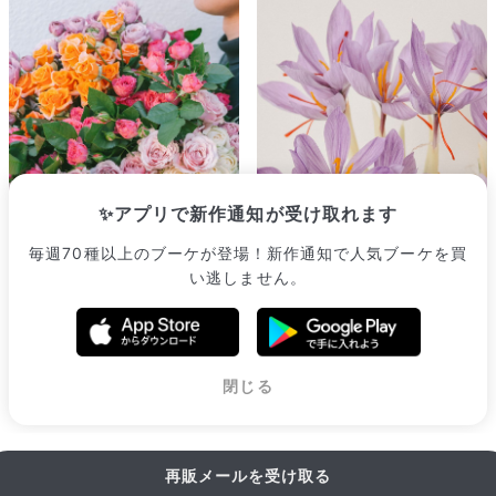
✨アプリで新作通知が受け取れます
毎週70種以上のブーケが登場！新作通知で人気ブーケを買
フローリストfumiya厳選「ス
【産直】希少！土も水もいら
い逃しません。
プレーバラMIXブーケ」
ない「サフランの球根」
¥2,365
¥2,420
販売中のブーケ一覧へ
閉じる
再販メールを受け取る