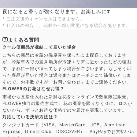
夜になると香りが強くなります。お楽しみに❣️
* ご注文後のキャンセルはできません。
よくある質問
* 仕入れの都合上、花材の一部が変更になる場合があります。
Q. 毎月自動でお花が届くサービスですか？
いいえ、毎月自動でお届けするサービスではありません。好きな時
よくある質問
に好きな花をご注文いただけます。
クール便商品が凍結して届いた場合
Q. 配送できないエリアはありますか？
ただいま沖縄・離島エリアへの配送には対応しておりません。ご了
こちらの商品は冷蔵の温度帯を保ったまま配送しております
承ください。
が、冷蔵車内での置き場所が冷凍エリアに近かったなどの理由
Q. 配送日時は指定できますか？
で、まれに一部が凍ってしまう場合がございます。もしそうい
お花をベストなタイミングで発送しているため、お届け日の指定は
った商品が届いた場合は返金またはクーポンにて補償いたしま
できません。受け取り時間帯は、発送後にクロネコヤマトのアプリ
すので、お手数ですが「お問い合わせ」までご連絡ください。
から変更可能です。
FLOWERのお花はなぜお得？
Q. 注文後にキャンセルできますか？
ご注文後一定時間内であればキャンセル可能です。
市場から直接仕入れた新鮮な花をオンラインで数量限定販売。
FLOWER独自の販売方式で、花の廃棄を限りなく０に。ロスが
ないから、ずっとお得な価格でのお届けを実現しています。
対応している決済方法は？
クレジットカード（VISA、MasterCard、JCB、American
Express、Diners Club、DISCOVER）、PayPayでお支払いい