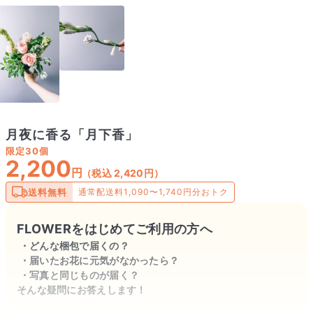
月夜に香る「月下香」
限定
30個
2,200
円
（税込 2,420円）
送料無料
通常配送料1,090〜1,740円分おトク
FLOWERをはじめてご利用の方へ
どんな梱包で届くの？
届いたお花に元気がなかったら？
写真と同じものが届く？
そんな疑問にお答えします！