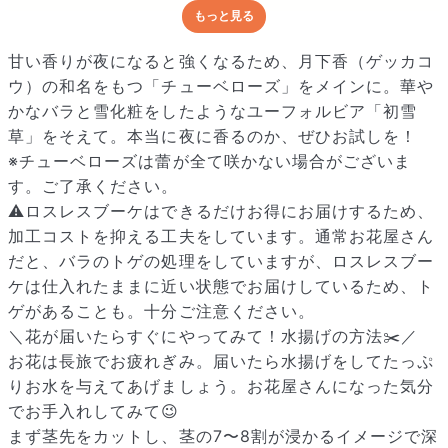
もっと見る
どんな梱包で届くの？
出荷前に水揚げ（花が水を吸いやすくなる処理）を施し、専用
甘い香りが夜になると強くなるため、月下香（ゲッカコ
ボックスに丁寧に梱包してお届けしています。きゅっとまとめ
ウ）の和名をもつ「チューベローズ」をメインに。華や
られて一見窮屈そうに見えますが、輸送中の衝撃による折れや
かなバラと雪化粧をしたようなユーフォルビア「初雪
擦れを軽減する効果があります。
草」をそえて。本当に夜に香るのか、ぜひお試しを！
※チューベローズは蕾が全て咲かない場合がございま
す。ご了承ください。
⚠️ロスレスブーケはできるだけお得にお届けするため、
加工コストを抑える工夫をしています。通常お花屋さん
だと、バラのトゲの処理をしていますが、ロスレスブー
ケは仕入れたままに近い状態でお届けしているため、ト
ゲがあることも。十分ご注意ください。
＼花が届いたらすぐにやってみて！水揚げの方法✂️／
お花は長旅でお疲れぎみ。届いたら水揚げをしてたっぷ
りお水を与えてあげましょう。お花屋さんになった気分
でお手入れしてみて😉
まず茎先をカットし、茎の7〜8割が浸かるイメージで深