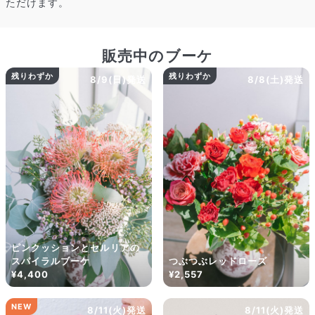
ただけます。
販売中のブーケ
残りわずか
残りわずか
8/9(日)発送
8/8(土)発送
ピンクッションとセルリアの
スパイラルブーケ
つぶつぶレッドローズ
¥4,400
¥2,557
NEW
8/11(火)発送
8/11(火)発送