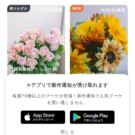
Q. 配送日時は指定できますか？
残りわずか
NEW
8/7(金)発送
8/8(土)発送
お花をベストなタイミングで発送しているため、お届け日の
指定はできません。受け取り時間帯は、発送後にクロネコヤ
マトのアプリから変更可能です。
Q. 注文後にキャンセルできますか？
ご注文後一定時間内であればキャンセル可能です。
【特別価格】たっぷり20
本！クラシックローズアソ
1本増量！希少品種アソート
ート
「ヒマワリ」
✨アプリで新作通知が受け取れます
¥2,420
¥2,552
毎週70種以上のブーケが登場！新作通知で人気ブーケ
を買い逃しません。
販売中のブーケ一覧へ
閉じる