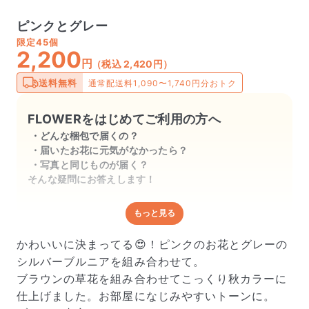
ピンクとグレー
限定
45個
2,200
円
（税込 2,420円）
送料無料
通常配送料1,090〜1,740円分おトク
FLOWERをはじめてご利用の方へ
どんな梱包で届くの？
届いたお花に元気がなかったら？
写真と同じものが届く？
そんな疑問にお答えします！
もっと見る
どんな梱包で届くの？
出荷前に水揚げ（花が水を吸いやすくなる処理）を施
かわいいに決まってる😍！ピンクのお花とグレーの
し、専用ボックスに丁寧に梱包してお届けしています。
シルバーブルニアを組み合わせて。
きゅっとまとめられて一見窮屈そうに見えますが、輸送
ブラウンの草花を組み合わせてこっくり秋カラーに
中の衝撃による折れや擦れを軽減する効果があります。
仕上げました。お部屋になじみやすいトーンに。