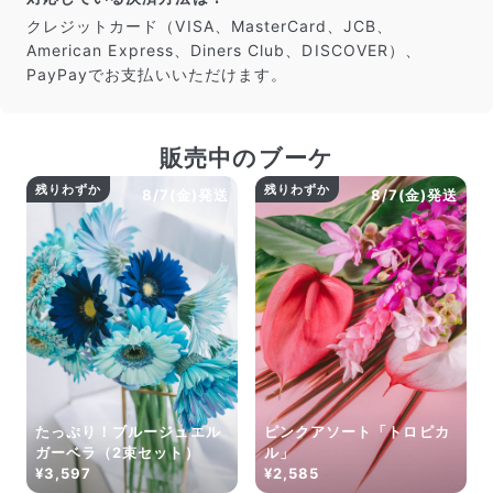
だけ写真のイメージに近いものをお届けできるように人
クレジットカード（VISA、MasterCard、JCB、
の目でチェックをしています。
American Express、Diners Club、DISCOVER）、
PayPayでお支払いいただけます。
販売中のブーケ
残りわずか
残りわずか
8/7(金)発送
8/7(金)発送
よくある質問
Q. 毎月自動でお花が届くサービスですか？
いいえ、毎月自動でお届けするサービスではありません。好
きな時に好きな花をご注文いただけます。
たっぷり！ブルージュエル
ピンクアソート「トロピカ
Q. 配送できないエリアはありますか？
ガーベラ（2束セット）
ル」
ただいま沖縄・離島エリアへの配送には対応しておりませ
¥3,597
¥2,585
ん。ご了承ください。