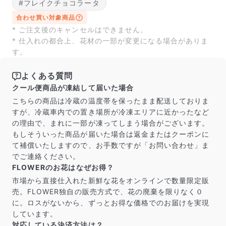
届いたお花に元気がなかったら？
#フレイクチョコラータ
もし届いたお花に「枯れている」「折れている」などの
合わせ買い対象商品
不備があった場合は、些細なことでもお気軽にサポート
* ご注文後のキャンセルはできません。
までご連絡ください。ご返金にて補償いたします。
* 仕入れの都合上、花材の一部が変更になる場合がありま
す。
よくある質問
クール便商品が凍結して届いた場合
こちらの商品は冷蔵の温度帯を保ったまま配送しておりま
すが、冷蔵車内での置き場所が冷凍エリアに近かったなど
の理由で、まれに一部が凍ってしまう場合がございます。
もしそういった商品が届いた場合は返金またはクーポンに
て補償いたしますので、お手数ですが「お問い合わせ」ま
でご連絡ください。
FLOWERのお花はなぜお得？
市場から直接仕入れた新鮮な花をオンラインで数量限定販
写真と同じものが届く？
売。FLOWER独自の販売方式で、花の廃棄を限りなく０
商品ページに掲載している写真は、実際にお届けする商
に。ロスがないから、ずっとお得な価格でのお届けを実現
品を撮影したものです。お花は生き物なので、どうして
しています。
も色味やサイズ・咲き方に個体差はありますが、できる
対応している決済方法は？