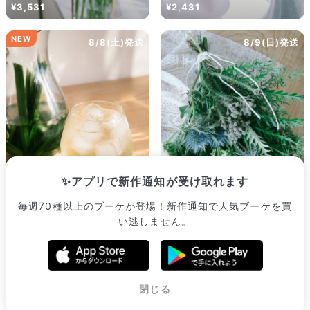
¥3,531
¥2,431
NEW
8/8(土)発送
8/9(日)発送
✨アプリで新作通知が受け取れます
毎週70種以上のブーケが登場！新作通知で人気ブーケを買
香り広がる、摘みたてレモン
い逃しません。
グラスのハーブティー
森林浴のおまかせスワッグ
¥2,233
¥2,530
販売中のブーケ一覧へ
閉じる