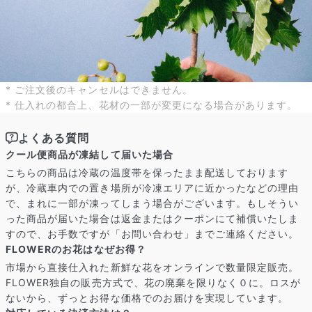
よくある質問
Q. 毎月自動でお花が届くサービスですか？
いいえ、毎月自動でお届けするサービスではありません。好きな時
* ご注文後のキャンセルはできません。
に好きな花をご注文いただけます。
* 仕入れの都合上、花材の一部が変更になる場合があります。
Q. 配送できないエリアはありますか？
ただいま沖縄・離島エリアへの配送には対応しておりません。ご了
よくある質問
承ください。
Q. 配送日時は指定できますか？
クール便商品が凍結して届いた場合
お花をベストなタイミングで発送しているため、お届け日の指定は
こちらの商品は冷蔵の温度帯を保ったまま配送しております
できません。受け取り時間帯は、発送後にクロネコヤマトのアプリ
が、冷蔵車内での置き場所が冷凍エリアに近かったなどの理由
から変更可能です。
で、まれに一部が凍ってしまう場合がございます。もしそうい
Q. 注文後にキャンセルできますか？
った商品が届いた場合は返金またはクーポンにて補償いたしま
ご注文後一定時間内であればキャンセル可能です。
すので、お手数ですが「お問い合わせ」までご連絡ください。
FLOWERのお花はなぜお得？
市場から直接仕入れた新鮮な花をオンラインで数量限定販売。
FLOWER独自の販売方式で、花の廃棄を限りなく０に。ロスが
ないから、ずっとお得な価格でのお届けを実現しています。