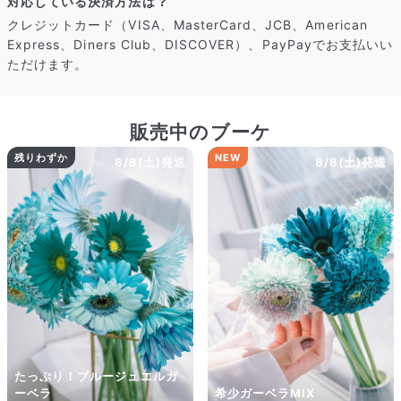
対応している決済方法は？
クレジットカード（VISA、MasterCard、JCB、American
Express、Diners Club、DISCOVER）、PayPayでお支払いい
ただけます。
販売中のブーケ
残りわずか
NEW
8/8(土)発送
8/8(土)発送
たっぷり！ブルージュエルガ
ーベラ
希少ガーベラMIX