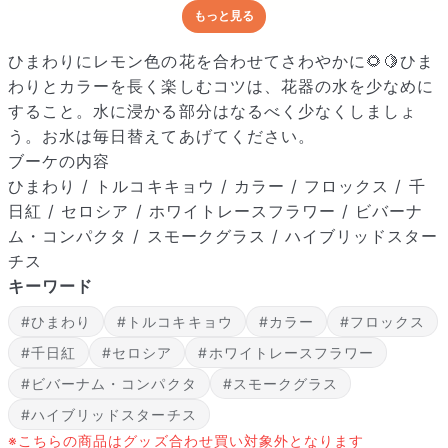
もっと見る
どんな梱包で届くの？
出荷前に水揚げ（花が水を吸いやすくなる処理）を施し、専用
ひまわりにレモン色の花を合わせてさわやかに🌻🍋ひま
ボックスに丁寧に梱包してお届けしています。きゅっとまとめ
わりとカラーを長く楽しむコツは、花器の水を少なめに
られて一見窮屈そうに見えますが、輸送中の衝撃による折れや
すること。水に浸かる部分はなるべく少なくしましょ
擦れを軽減する効果があります。
う。お水は毎日替えてあげてください。
ブーケの内容
ひまわり / トルコキキョウ / カラー / フロックス / 千
日紅 / セロシア / ホワイトレースフラワー / ビバーナ
ム・コンパクタ / スモークグラス / ハイブリッドスター
チス
キーワード
#ひまわり
#トルコキキョウ
#カラー
#フロックス
#千日紅
#セロシア
#ホワイトレースフラワー
#ビバーナム・コンパクタ
#スモークグラス
#ハイブリッドスターチス
※こちらの商品はグッズ合わせ買い対象外となります