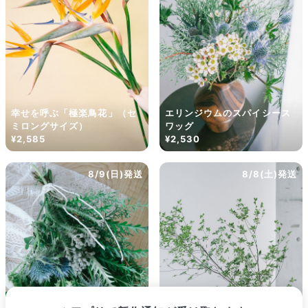
幸せを呼ぶ「極楽鳥花」（セ
エリンジウムのスパイシース
ミロングサイズ）
ワッグ
¥2,585
¥2,530
8/9(日)発送
8/8(土)発送