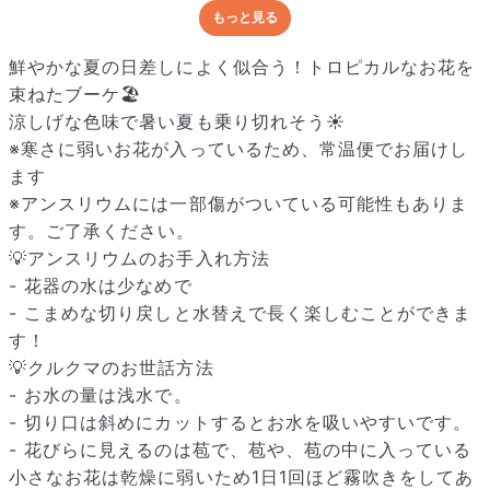
もっと見る
どんな梱包で届くの？
出荷前に水揚げ（花が水を吸いやすくなる処理）を施し、専用
鮮やかな夏の日差しによく似合う！トロピカルなお花を
ボックスに丁寧に梱包してお届けしています。きゅっとまとめ
束ねたブーケ🏖
られて一見窮屈そうに見えますが、輸送中の衝撃による折れや
涼しげな色味で暑い夏も乗り切れそう☀️
擦れを軽減する効果があります。
※寒さに弱いお花が入っているため、常温便でお届けし
ます
※アンスリウムには一部傷がついている可能性もありま
す。ご了承ください。
💡アンスリウムのお手入れ方法
- 花器の水は少なめで
- こまめな切り戻しと水替えで長く楽しむことができま
す！
💡クルクマのお世話方法
- お水の量は浅水で。
- 切り口は斜めにカットするとお水を吸いやすいです。
- 花びらに見えるのは苞で、苞や、苞の中に入っている
小さなお花は乾燥に弱いため1日1回ほど霧吹きをしてあ