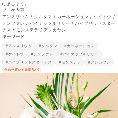
げましょう。
ブーケ内容
アンスリウム / クルクマ / カーネーション / ケイトウ /
デンファレ / パイナップルリリー / ハイブリッドスター
チス / モンステラ / アレカヤシ
キーワード
届いたお花に元気がなかったら？
#アンスリウム
#クルクマ
#カーネーション
もし届いたお花に「枯れている」「折れている」などの不備が
あった場合は、些細なことでもお気軽にサポートまでご連絡く
#ケイトウ
#デンファレ
#パイナップルリリー
ださい。ご返金にて補償いたします。
#ハイブリッドスターチス
#モンステラ
#アレカヤシ
合わせ買い対象商品