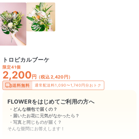
トロピカルブーケ
限定
41個
2,200
円
（税込 2,420円）
送料無料
通常配送料1,090〜1,740円分おトク
FLOWERをはじめてご利用の方へ
どんな梱包で届くの？
届いたお花に元気がなかったら？
写真と同じものが届く？
そんな疑問にお答えします！