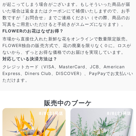
が起こってしまう場合がございます。もしそういった商品が届
いた場合は返金またはクーポンにて補償いたしますので、お手
数ですが「お問合せ」までご連絡ください（その際、商品のお
よくある質問
写真をご用意いただけると手続きがスムーズになります）。
Q. 毎月自動でお花が届くサービスですか？
FLOWERのお花はなぜお得？
いいえ、毎月自動でお届けするサービスではありません。好きな時
市場から直接仕入れた新鮮な花をオンラインで数量限定販売。
に好きな花をご注文いただけます。
FLOWER独自の販売方式で、花の廃棄を限りなく０に。ロスが
Q. 配送できないエリアはありますか？
ないから、ずっとお得な価格でのお届けを実現しています。
ただいま沖縄・離島エリアへの配送には対応しておりません。ご了
対応している決済方法は？
承ください。
Q. 配送日時は指定できますか？
クレジットカード（VISA、MasterCard、JCB、American
お花をベストなタイミングで発送しているため、お届け日の指定は
Express、Diners Club、DISCOVER）、PayPayでお支払いい
できません。受け取り時間帯は、発送後にクロネコヤマトのアプリ
ただけます。
から変更可能です。
Q. 注文後にキャンセルできますか？
ご注文後一定時間内であればキャンセル可能です。
販売中のブーケ
8/8(土)発送
8/8(土)発送