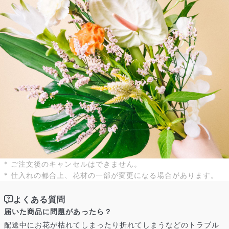
写真と同じものが届く？
商品ページに掲載している写真は、実際にお届けする商品を撮
影したものです。お花は生き物なので、どうしても色味やサイ
ズ・咲き方に個体差はありますが、できるだけ写真のイメージ
に近いものをお届けできるように人の目でチェックをしていま
す。
* ご注文後のキャンセルはできません。
* 仕入れの都合上、花材の一部が変更になる場合があります。
よくある質問
届いた商品に問題があったら？
配送中にお花が枯れてしまったり折れてしまうなどのトラブル