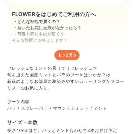
FLOWERをはじめてご利用の方へ
どんな梱包で届くの？
届いたお花に元気がなかったら？
写真と同じものが届く？
そんな疑問にお答えします！
もっと見る
どんな梱包で届くの？
出荷前に水揚げ（花が水を吸いやすくなる処理）を施
フレッシュなミントの香りでリフレッシュ🫧
し、専用ボックスに丁寧に梱包してお届けしています。
旬を迎えた国産ミントとバラのブーケはいかが？🌿
きゅっとまとめられて一見窮屈そうに見えますが、輸送
新緑のようなお部屋に馴染みやすいカラーリングがフロー
中の衝撃による折れや擦れを軽減する効果があります。
リストのお気に入り。
ブーケ内容
バラ / スプレーバラ / マウンテンミント / ミント
サイズ・本数
長さ40cmほど。バラとミント合わせて8本お届け予定