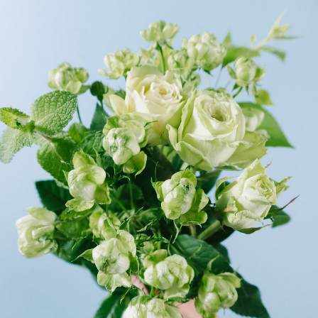
よくある質問
Q. 毎月自動でお花が届くサービスですか？
いいえ、毎月自動でお届けするサービスではありません。好
きな時に好きな花をご注文いただけます。
Q. 配送できないエリアはありますか？
ただいま沖縄・離島エリアへの配送には対応しておりませ
ん。ご了承ください。
Q. 配送日時は指定できますか？
お花をベストなタイミングで発送しているため、お届け日の
指定はできません。受け取り時間帯は、発送後にクロネコヤ
マトのアプリから変更可能です。
Q. 注文後にキャンセルできますか？
ご注文後一定時間内であればキャンセル可能です。