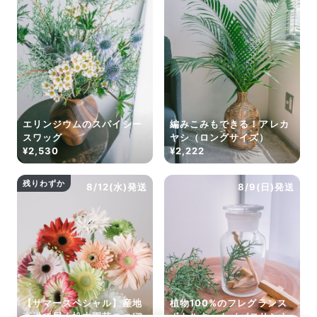
エリンジウムのスパイシー
編みこみもできる！アレカ
スワッグ
ヤシ（ロングサイズ）
¥2,530
¥2,222
残りわずか
8/12(水)発送
8/9(日)発送
【サマースペシャル】産地
植物100%のフレグランス
直送で届く松木園芸のつぼ
ボトルキット（パロサント