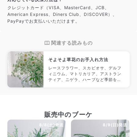
クレジットカード（VISA、MasterCard、JCB、
American Express、Diners Club、DISCOVER）、
PayPayでお支払いいただけます。
関連する読みもの
そよそよ草花のお手入れ方法
レースフラワー、スカビオサ、デルフ
ィニウム、マトリカリア、アストラン
ティア、ニゲラ、ハーブなど季節を彩
る爽やかな草花。 ふんわりとした繊細
さが魅力な反面、水をうまく吸えずに
しょんぼり水さがりしてしまう事も多
いのが悩み。でも正しいケアをすれば
しゃきっと復活しやすいのもそんな草
販売中のブーケ
花たちの特徴なんです。 いくつかのポ
イントを抑えてなるべく長く楽しみま
8/8(土)発送
8/9(日)発送
しょう！