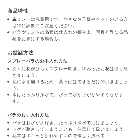
商品特性
⚠️ミントは観賞用です。小さなお子様やペットのいる方
は特に誤飲にご注意ください。
バラやミントの品種は仕入れの都合上、写真と異なる品
種をお届けする場合も。
お世話方法
スプレーバラのお手入れ方法
次々に花がひらくスプレー咲き。終わったお花は取り除
きましょう。
花に水を届けるため、葉っぱはできるだけ間引きましょ
う。
水はたっぷり深水で。水圧で水が上がりやすくなりま
届いたお花に元気がなかったら？
す。
もし届いたお花に「枯れている」「折れている」などの
不備があった場合は、些細なことでもお気軽にサポート
バラのお手入れ方法
までご連絡ください。ご返金にて補償いたします。
バラはお水が大好き。たっぷり深水で活けましょう。
トゲが刺さってしまうことも。注意して扱いましょう。
花首はポキッと折れやすいので優しく扱って。