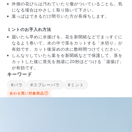
外側の花びらは汚れていたり傷がついていることも。気
になる場合はやさしく取り除いて下さい。
葉っぱはできるだけ間引いた方が長保ちします。
ミントのお手入れ方法
届いたら早めに水揚げを。花を新聞紙などでまっすぐに
なるよう巻いて、水の中で茎をカットする「水切り」が
有効です。カット後深めの水に数時間つけてください。
しんなりしていたら葉をを新聞紙などで保護して、茎を
カットした後に茎先を熱湯に20秒ほどつける「湯揚げ」
が有効です。
写真と同じものが届く？
キーワード
商品ページに掲載している写真は、実際にお届けする商
品を撮影したものです。お花は生き物なので、どうして
#バラ
#スプレーバラ
#ミント
も色味やサイズ・咲き方に個体差はありますが、できる
合わせ買い対象商品
だけ写真のイメージに近いものをお届けできるように人
の目でチェックをしています。