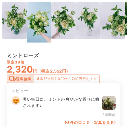
ミントローズ
限定
39個
2,320
円
（税込 2,552円）
送料無料
通常配送料1,090〜1,740円分おトク
レビュー
暑い毎日に、ミントの爽やかな香りに癒
されます♪
2週間前
98件の口コミ・写真を見る