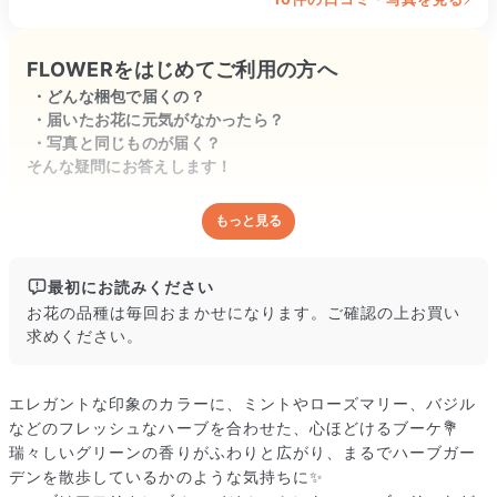
FLOWERをはじめてご利用の方へ
どんな梱包で届くの？
届いたお花に元気がなかったら？
写真と同じものが届く？
そんな疑問にお答えします！
もっと見る
どんな梱包で届くの？
出荷前に水揚げ（花が水を吸いやすくなる処理）を施し、専用
ボックスに丁寧に梱包してお届けしています。きゅっとまとめ
最初にお読みください
られて一見窮屈そうに見えますが、輸送中の衝撃による折れや
お花の品種は毎回おまかせになります。ご確認の上お買い
擦れを軽減する効果があります。
求めください。
エレガントな印象のカラーに、ミントやローズマリー、バジル
などのフレッシュなハーブを合わせた、心ほどけるブーケ💐
瑞々しいグリーンの香りがふわりと広がり、まるでハーブガー
デンを散歩しているかのような気持ちに✨