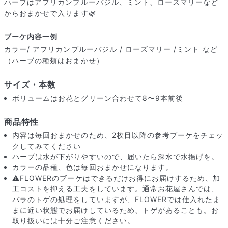
ハーブはアフリカンブルーバジル、ミント、ローズマリーなど
からおまかせで入ります🌿
ブーケ内容一例
カラー/ アフリカンブルーバジル / ローズマリー /ミント など
（ハーブの種類はおまかせ）
サイズ・本数
ボリュームはお花とグリーン合わせて8〜9本前後
商品特性
内容は毎回おまかせのため、2枚目以降の参考ブーケをチェッ
クしてみてください
ハーブは水が下がりやすいので、届いたら深水で水揚げを。
カラーの品種、色は毎回おまかせになります。
届いたお花に元気がなかったら？
⚠️FLOWERのブーケはできるだけお得にお届けするため、加
もし届いたお花に「枯れている」「折れている」などの不備が
工コストを抑える工夫をしています。通常お花屋さんでは、
あった場合は、些細なことでもお気軽にサポートまでご連絡く
バラのトゲの処理をしていますが、FLOWERでは仕入れたま
ださい。ご返金にて補償いたします。
まに近い状態でお届けしているため、トゲがあることも。お
取り扱いには十分ご注意ください。