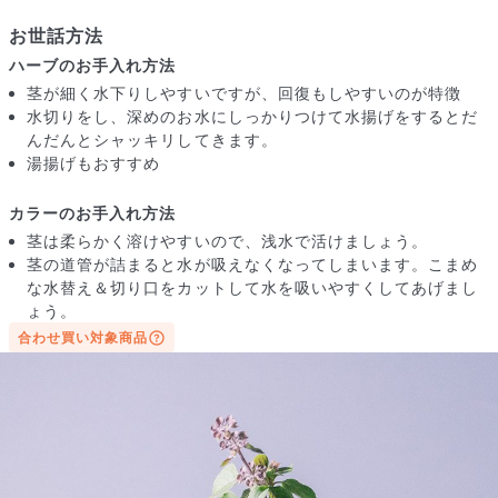
お世話方法
ハーブのお手入れ方法
茎が細く水下りしやすいですが、回復もしやすいのが特徴
水切りをし、深めのお水にしっかりつけて水揚げをするとだ
んだんとシャッキリしてきます。
湯揚げもおすすめ
カラーのお手入れ方法
茎は柔らかく溶けやすいので、浅水で活けましょう。
茎の道管が詰まると水が吸えなくなってしまいます。こまめ
な水替え＆切り口をカットして水を吸いやすくしてあげまし
写真と同じものが届く？
ょう。
商品ページに掲載している写真は、実際にお届けする商品を撮
合わせ買い対象商品
影したものです。お花は生き物なので、どうしても色味やサイ
ズ・咲き方に個体差はありますが、できるだけ写真のイメージ
に近いものをお届けできるように人の目でチェックをしていま
す。