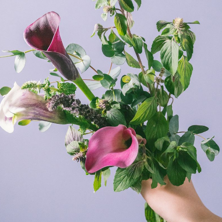
よくある質問
Q. 毎月自動でお花が届くサービスですか？
いいえ、毎月自動でお届けするサービスではありません。好きな時
に好きな花をご注文いただけます。
Q. 配送できないエリアはありますか？
ただいま沖縄・離島エリアへの配送には対応しておりません。ご了
承ください。
Q. 配送日時は指定できますか？
お花をベストなタイミングで発送しているため、お届け日の指定は
できません。受け取り時間帯は、発送後にクロネコヤマトのアプリ