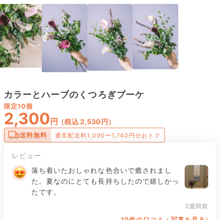
カラーとハーブのくつろぎブーケ
限定
10個
2,300
円
（税込 2,530円）
送料無料
通常配送料1,090〜1,740円分おトク
レビュー
落ち着いたおしゃれな色合いで癒されまし
た。夏なのにとても長持ちしたので嬉しかっ
たです。
2週間前
10件の口コミ・写真を見る