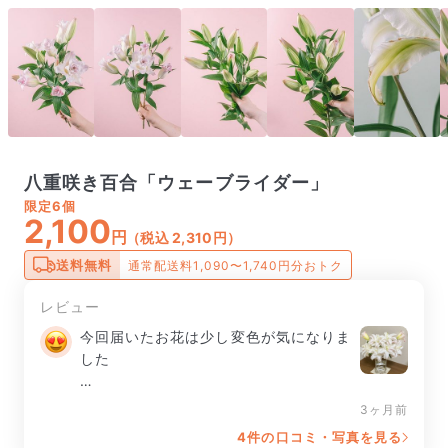
八重咲き百合「ウェーブライダー」
限定
6個
2,100
円
（税込 2,310円）
送料無料
通常配送料1,090〜1,740円分おトク
レビュー
今回届いたお花は少し変色が気になりま
した

２本でも蕾がたくさんあり

3ヶ月前
4件の口コミ・写真を見る
八重咲きなので開花したらとても美しい