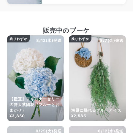
緒にチェックして！
販売中のブーケ
残りわずか
残りわずか
8/12(水)発送
8/7(金)発送
【産直】アキバナーセリー
の特大紫陽花（ブルーとお
まかせ）
海風に揺れるブルーアイス
¥3,850
¥2,585
8/25(火)発送
8/12(水)発送