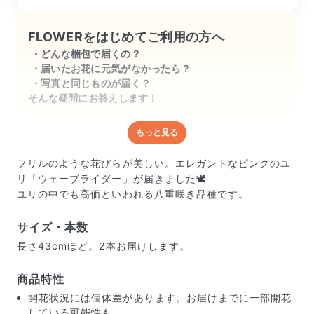
です

FLOWERをはじめてご利用の方へ
ユリの香りが好きなので甘い香りに癒さ
どんな梱包で届くの？
れています

届いたお花に元気がなかったら？
写真と同じものが届く？
＊追記＊

そんな疑問にお答えします！
写真を差し替えました

もっと見る
どんな梱包で届くの？
きれいに咲いてくれました
出荷前に水揚げ（花が水を吸いやすくなる処理）を施
フリルのような花びらが美しい。エレガントなピンクのユ
し、専用ボックスに丁寧に梱包してお届けしています。
リ「ウェーブライダー」が届きました🕊️
きゅっとまとめられて一見窮屈そうに見えますが、輸送
ユリの中でも高価といわれる八重咲き品種です。
中の衝撃による折れや擦れを軽減する効果があります。
サイズ・本数
長さ43cmほど。2本お届けします。
商品特性
開花状況には個体差があります。お届けまでに一部開花
している可能性も