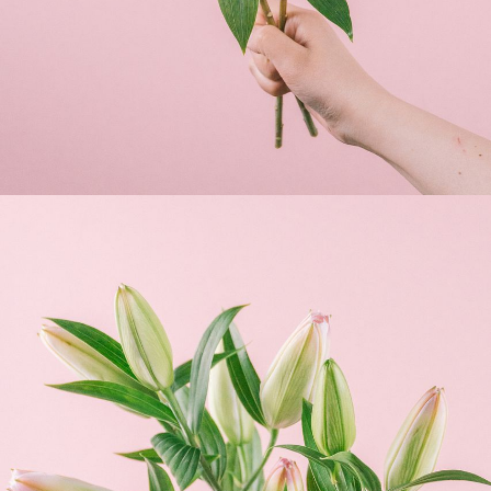
よくある質問
Q. 毎月自動でお花が届くサービスですか？
いいえ、毎月自動でお届けするサービスではありません。好
きな時に好きな花をご注文いただけます。
Q. 配送できないエリアはありますか？
ただいま沖縄・離島エリアへの配送には対応しておりませ
ん。ご了承ください。
Q. 配送日時は指定できますか？
お花をベストなタイミングで発送しているため、お届け日の
指定はできません。受け取り時間帯は、発送後にクロネコヤ
マトのアプリから変更可能です。
Q. 注文後にキャンセルできますか？
ご注文後一定時間内であればキャンセル可能です。