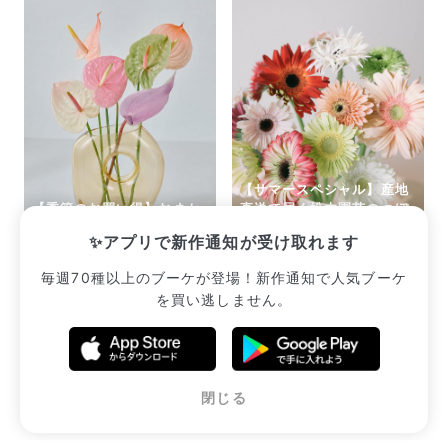
【サマースペシャル】産地
【季節のお買い得】おまか
直送で届く松木園芸のつぼ
せジェラートアンスリウム
みガーベラ
✨アプリで新作通知が受け取れます
¥2,310
¥2,552
毎週70種以上のブーケが登場！新作通知で人気ブーケ
を買い逃しません。
販売中のブーケ一覧へ
閉じる