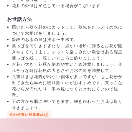
花弁の外側は変色している場合がございます
お世話方法
届いたら茎を斜めにカットして、茎先をたっぷりの水に
つけて水揚げをしましょう。
普段のお水の量は浅水〜中水で。
葉っぱを間引きすぎたり、温かい場所に飾るとお花が開
きやすくなります。ゆっくり楽しみたい場合はある程度
葉っぱを残し、涼しいところに飾りましょう。
お花が大きく花瓶が倒れやすいため注意しましょう。倒
れそうな時は花瓶の大きさやお水の量を調整して。
八重咲きは花粉が出ない個体が多いですが、もし花粉が
出てきたら早めに取り除くのがおすすめです。真っ白な
花びらが汚れたり、手や服につくととれにくいので注
意。
届いたお花に元気がなかったら？
下の方から順に咲いてきます。咲き終わったお花は取り
もし届いたお花に「枯れている」「折れている」などの
除きましょう。
不備があった場合は、些細なことでもお気軽にサポート
合わせ買い対象商品
までご連絡ください。ご返金にて補償いたします。