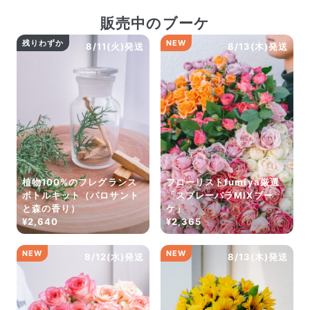
販売中のブーケ
残りわずか
NEW
8/11(火)発送
8/13(木)発送
植物100%のフレグランス
フローリストfumiya厳選
ボトルキット（パロサント
「スプレーバラMIXブー
と森の香り）
ケ」
¥2,640
¥2,365
NEW
NEW
8/12(水)発送
8/13(木)発送