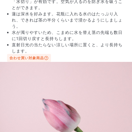
「水切り」が有効です。空気が入るのを防ぎ水を吸うこ
とができます。
蓮は深水を好みます。花瓶に入れる水のはたっぷり入
れ、できれば茎の半分くらいまで浸かるようにしましょ
う。
水が濁りやすいため、こまめに水を替え茎の先端も数日
に1回切り戻すと長持ちします。
直射日光の当たらない涼しい場所に置くと、より長持ち
します。
合わせ買い対象商品
写真と同じものが届く？
商品ページに掲載している写真は、実際にお届けする商
品を撮影したものです。お花は生き物なので、どうして
も色味やサイズ・咲き方に個体差はありますが、できる
だけ写真のイメージに近いものをお届けできるように人
の目でチェックをしています。