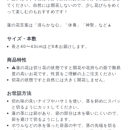
てください。自然には開花しないので、少し花びらをめく
って楽しむのもおすすめです！
蓮の花言葉は「清らかな心」「休養」「神聖」など🧘
サイズ・本数
長さ40〜43cmほど6本お届けします。
商品特性
⚠️蓮の花は切り花の状態ですと開花や花持ちの面で難易
度の高いお花です。性質をご理解の上ご注文ください
切花の状態ですと自然には大きく開花しません。
お世話方法
届いたお花に元気がなかったら？
切れ味の良いナイフやハサミを使い、茎を斜めにスパッ
もし届いたお花に「枯れている」「折れている」などの
と切るようにカットしてください。
不備があった場合は、些細なことでもお気軽にサポート
蓮の茎には節があり、節の部分は水を吸いにくいので、
までご連絡ください。ご返金にて補償いたします。
節を避けて切るようにします。
ボウルなどの水を張った容器の中で、茎の先端を切る