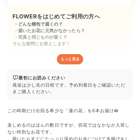
FLOWERをはじめてご利用の方へ
どんな梱包で届くの？
届いたお花に元気がなかったら？
写真と同じものが届く？
そんな疑問にお答えします！
もっと見る
どんな梱包で届くの？
出荷前に水揚げ（花が水を吸いやすくなる処理）を施
し、専用ボックスに丁寧に梱包してお届けしています。
最初にお読みください
きゅっとまとめられて一見窮屈そうに見えますが、輸送
発送は少し先の日程です。予め到着日をご確認いただ
中の衝撃による折れや擦れを軽減する効果があります。
きご購入ください。
この時期だけ出回る希少な「蓮の花」を6本お届け🪷
楽しめるのはほんの数日ですが、切花ではなかなか入荷し
ない特別なお花です。
。届いたらすぐにたっぷり深めのお水につけて水揚げをし