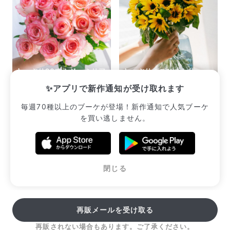
たっぷり20本！ジュミリア
たっぷりミニひまわり
（2束セット）
（19〜20本入り）
✨アプリで新作通知が受け取れます
¥2,640
¥2,552
毎週70種以上のブーケが登場！新作通知で人気ブーケ
を買い逃しません。
販売中のブーケ一覧へ
閉じる
再販メールを受け取る
再販されない場合もあります。ご了承ください。