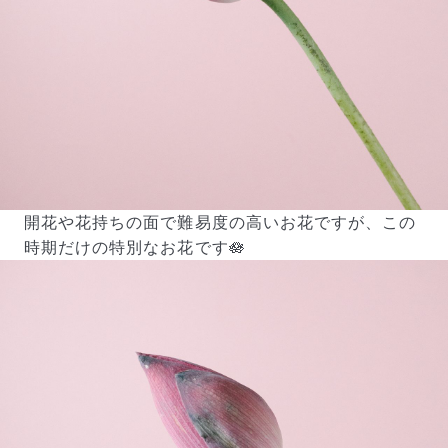
よくある質問
開花や花持ちの面で難易度の高いお花ですが、この
Q. 毎月自動でお花が届くサービスですか？
いいえ、毎月自動でお届けするサービスではありません。好
時期だけの特別なお花です🪷
きな時に好きな花をご注文いただけます。
Q. 配送できないエリアはありますか？
ただいま沖縄・離島エリアへの配送には対応しておりませ
ん。ご了承ください。
Q. 配送日時は指定できますか？
お花をベストなタイミングで発送しているため、お届け日の
指定はできません。受け取り時間帯は、発送後にクロネコヤ
マトのアプリから変更可能です。
Q. 注文後にキャンセルできますか？
ご注文後一定時間内であればキャンセル可能です。