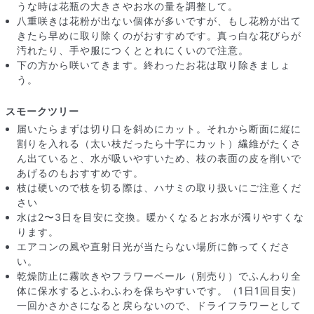
うな時は花瓶の大きさやお水の量を調整して。
八重咲きは花粉が出ない個体が多いですが、もし花粉が出て
きたら早めに取り除くのがおすすめです。真っ白な花びらが
汚れたり、手や服につくととれにくいので注意。
下の方から咲いてきます。終わったお花は取り除きましょ
う。
スモークツリー
届いたらまずは切り口を斜めにカット。それから断面に縦に
割りを入れる（太い枝だったら十字にカット）繊維がたくさ
ん出ていると、水が吸いやすいため、枝の表面の皮を削いで
あげるのもおすすめです。
枝は硬いので枝を切る際は、ハサミの取り扱いにご注意くだ
写真と同じものが届く？
さい
商品ページに掲載している写真は、実際にお届けする商品を撮
水は2〜3日を目安に交換。暖かくなるとお水が濁りやすくな
影したものです。お花は生き物なので、どうしても色味やサイ
ります。
ズ・咲き方に個体差はありますが、できるだけ写真のイメージ
エアコンの風や直射日光が当たらない場所に飾ってくださ
に近いものをお届けできるように人の目でチェックをしていま
い。
す。
乾燥防止に霧吹きやフラワーベール（別売り）でふんわり全
体に保水するとふわふわを保ちやすいです。（1日1回目安）
一回かさかさになると戻らないので、ドライフラワーとして