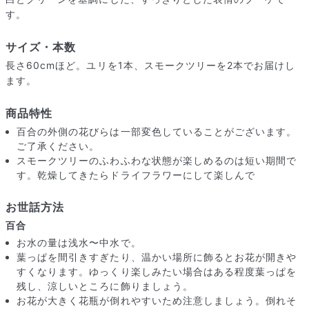
す。
サイズ・本数
長さ60cmほど。ユリを1本、スモークツリーを2本でお届けし
ます。
商品特性
百合の外側の花びらは一部変色していることがございます。
ご了承ください。
スモークツリーのふわふわな状態が楽しめるのは短い期間で
す。乾燥してきたらドライフラワーにして楽しんで
お世話方法
百合
届いたお花に元気がなかったら？
お水の量は浅水〜中水で。
もし届いたお花に「枯れている」「折れている」などの不備が
葉っぱを間引きすぎたり、温かい場所に飾るとお花が開きや
あった場合は、些細なことでもお気軽にサポートまでご連絡く
すくなります。ゆっくり楽しみたい場合はある程度葉っぱを
ださい。ご返金にて補償いたします。
残し、涼しいところに飾りましょう。
お花が大きく花瓶が倒れやすいため注意しましょう。倒れそ