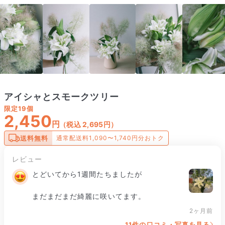
アイシャとスモークツリー
限定
19個
2,450
円
（税込 2,695円）
送料無料
通常配送料1,090〜1,740円分おトク
レビュー
とどいてから1週間たちましたが

まだまだまだ綺麗に咲いてます。
2ヶ月前
11件の口コミ・写真を見る