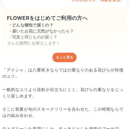
FLOWERをはじめてご利用の方へ
どんな梱包で届くの？
届いたお花に元気がなかったら？
写真と同じものが届く？
そんな疑問にお答えします！
もっと見る
どんな梱包で届くの？
出荷前に水揚げ（花が水を吸いやすくなる処理）を施し、専用
「アイシャ」は八重咲きならではの重なりのある花びらが特徴
ボックスに丁寧に梱包してお届けしています。きゅっとまとめ
のユリ。
られて一見窮屈そうに見えますが、輸送中の衝撃による折れや
擦れを軽減する効果があります。
一般的なユリより花粉が目立ちにくく、花びらの重なりをじっ
くり楽しめます。
そこに初夏が旬のスモークツリーを合わせた、この時期ならで
はの組み合わせ。
白とグリーンを基調にした、すっきりとした表情のブーケで