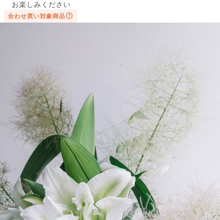
お楽しみください
合わせ買い対象商品
よくある質問
Q. 毎月自動でお花が届くサービスですか？
いいえ、毎月自動でお届けするサービスではありません。好きな時
に好きな花をご注文いただけます。
Q. 配送できないエリアはありますか？
ただいま沖縄・離島エリアへの配送には対応しておりません。ご了
承ください。
Q. 配送日時は指定できますか？
お花をベストなタイミングで発送しているため、お届け日の指定は
できません。受け取り時間帯は、発送後にクロネコヤマトのアプリ