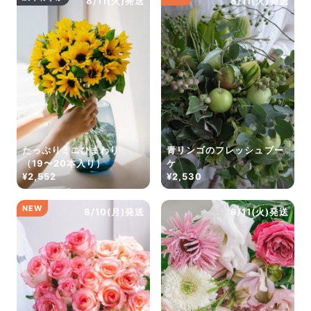
8/11(火)発送
8/11(火)発送
たっぷりミニひまわり
青リンゴのフレッシュブー
（19〜20本入り）
ケ
¥2,552
¥2,530
NEW
8/10(月)発送
8/11(火)発送