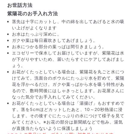
お世話方法
紫陽花のお手入れ方法
茎先は十字にカットし、中の綿を出してあげると水の吸
い上げがよくなります
お水はたっぷり深めに。
ガクや葉は毎日霧吹きしてあげましょう。
お水につかる部分の葉っぱは間引きましょう。
エコゼリーで保水してお届けしていますが、紫陽花は水
が下がりやすいため、届いたらすぐにケアしてあげまし
ょう。
お花がくたっとしている場合は、紫陽花を丸ごと水につ
写真と同じものが届く？
けてみて。洗面台のボウルにたっぷり水を貯めて、紫陽
商品ページに掲載している写真は、実際にお届けする商
花を浮かべるだけ。ガクや葉っぱから水を吸う特性があ
品を撮影したものです。お花は生き物なので、どうして
るので、数時間後にはしゃきっとします。お花屋さんに
も色味やサイズ・咲き方に個体差はありますが、できる
なった気分でお手入れしてみてください。
だけ写真のイメージに近いものをお届けできるように人
お花がくたっとしている場合は「湯揚げ」もおすすめで
の目でチェックをしています。
す。茎を5cmほどカットしたあと、10～20秒熱湯に浸
します。その後すぐにたっぷりの水につけて様子を見て
みてください。※お花の部分は新聞紙などで包み、湯気
が直接当たらないように保護しましょう