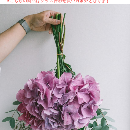
※こちらの商品はグッズ合わせ買い対象外となります
よくある質問
Q. 毎月自動でお花が届くサービスですか？
いいえ、毎月自動でお届けするサービスではありません。好
きな時に好きな花をご注文いただけます。
Q. 配送できないエリアはありますか？
ただいま沖縄・離島エリアへの配送には対応しておりませ
ん。ご了承ください。
Q. 配送日時は指定できますか？
お花をベストなタイミングで発送しているため、お届け日の
指定はできません。受け取り時間帯は、発送後にクロネコヤ
マトのアプリから変更可能です。
Q. 注文後にキャンセルできますか？
ご注文後一定時間内であればキャンセル可能です。