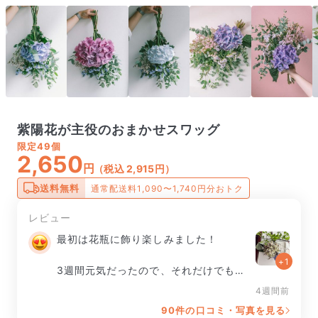
紫陽花が主役のおまかせスワッグ
限定
49個
2,650
円
（税込 2,915円）
送料無料
通常配送料1,090〜1,740円分おトク
レビュー
最初は花瓶に飾り楽しみました！

+1
3週間元気だったので、それだけでも満
足でしたが、その後ドライにしたら、ま
4週間前
たまた可愛くなってくれて、１つの花束
90件の口コミ・写真を見る
で2度楽しめました♡
