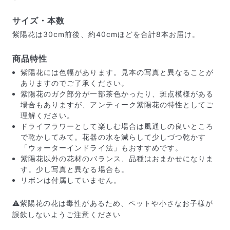
サイズ・本数
紫陽花は30cm前後、約40cmほどを合計8本お届け。
商品特性
紫陽花には色幅があります。見本の写真と異なることが
ありますのでご了承ください。
紫陽花のガク部分が一部茶色かったり、斑点模様がある
場合もありますが、アンティーク紫陽花の特性としてご
理解ください。
ドライフラワーとして楽しむ場合は風通しの良いところ
で乾かしてみて。花器の水を減らして少しづつ乾かす
「ウォーターインドライ法」もおすすめです。
紫陽花以外の花材のバランス、品種はおまかせになりま
届いたお花に元気がなかったら？
す。少し写真と異なる場合も。
リボンは付属していません。
もし届いたお花に「枯れている」「折れている」などの
不備があった場合は、些細なことでもお気軽にサポート
までご連絡ください。ご返金にて補償いたします。
⚠️紫陽花の花は毒性があるため、ペットや小さなお子様が
誤飲しないようご注意ください