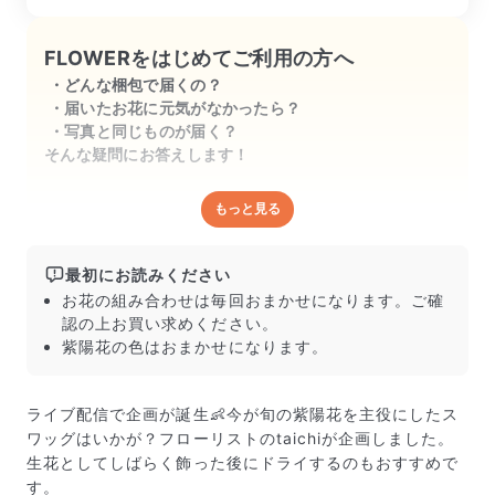
最高⭐︎⭐︎⭐︎⭐︎⭐︎

FLOWERをはじめてご利用の方へ
どんな梱包で届くの？
もう一度購入しようか悩み中です
届いたお花に元気がなかったら？
写真と同じものが届く？
そんな疑問にお答えします！
もっと見る
どんな梱包で届くの？
出荷前に水揚げ（花が水を吸いやすくなる処理）を施
し、専用ボックスに丁寧に梱包してお届けしています。
最初にお読みください
きゅっとまとめられて一見窮屈そうに見えますが、輸送
お花の組み合わせは毎回おまかせになります。ご確
中の衝撃による折れや擦れを軽減する効果があります。
認の上お買い求めください。
紫陽花の色はおまかせになります。
ライブ配信で企画が誕生👶今が旬の紫陽花を主役にしたス
ワッグはいかが？フローリストのtaichiが企画しました。
生花としてしばらく飾った後にドライするのもおすすめで
す。