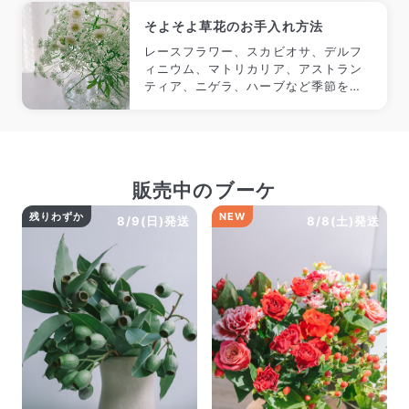
そよそよ草花のお手入れ方法
レースフラワー、スカビオサ、デルフ
ィニウム、マトリカリア、アストラン
ティア、ニゲラ、ハーブなど季節を彩
る爽やかな草花。 ふんわりとした繊細
さが魅力な反面、水をうまく吸えずに
しょんぼり水さがりしてしまう事も多
いのが悩み。でも正しいケアをすれば
しゃきっと復活しやすいのもそんな草
販売中のブーケ
花たちの特徴なんです。 いくつかのポ
イントを抑えてなるべく長く楽しみま
残りわずか
NEW
8/9(日)発送
8/8(土)発送
しょう！