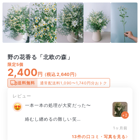
野の花香る「北欧の森」
限定
5個
2,400
円
（税込 2,640円）
送料無料
通常配送料1,090〜1,740円分おトク
レビュー
一本一本の処理が大変だった〜

+2
絡むし纏めるの難しい笑

1ヶ月前
でも可愛いです。

13件の口コミ・写真を見る