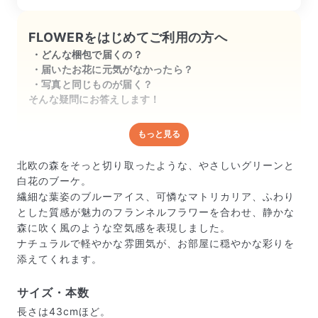
香りも良くて癒される♡

FLOWERをはじめてご利用の方へ
追記

どんな梱包で届くの？
届いたお花に元気がなかったら？
3週間ほど持ちました。

写真と同じものが届く？
そんな疑問にお答えします！
コスパ最高笑
もっと見る
どんな梱包で届くの？
出荷前に水揚げ（花が水を吸いやすくなる処理）を施
北欧の森をそっと切り取ったような、やさしいグリーンと
し、専用ボックスに丁寧に梱包してお届けしています。
白花のブーケ。
きゅっとまとめられて一見窮屈そうに見えますが、輸送
繊細な葉姿のブルーアイス、可憐なマトリカリア、ふわり
中の衝撃による折れや擦れを軽減する効果があります。
とした質感が魅力のフランネルフラワーを合わせ、静かな
森に吹く風のような空気感を表現しました。
ナチュラルで軽やかな雰囲気が、お部屋に穏やかな彩りを
添えてくれます。
サイズ・本数
長さは43cmほど。