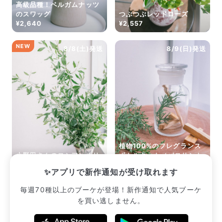
高級品種！ベルガムナッツ
のスワッグ
つぶつぶレッドローズ
¥2,640
¥2,557
NEW
8/8(土)発送
8/9(日)発送
植物100%のフレグランス
小野田さんのロシアンオリ
ボトルキット（パロサント
ーブ（ロングサイズ）
と森の香り）
✨アプリで新作通知が受け取れます
¥2,948
¥2,640
毎週70種以上のブーケが登場！新作通知で人気ブーケ
を買い逃しません。
販売中のブーケ一覧へ