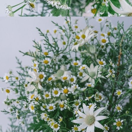
よくある質問
Q. 毎月自動でお花が届くサービスですか？
いいえ、毎月自動でお届けするサービスではありません。好
きな時に好きな花をご注文いただけます。
Q. 配送できないエリアはありますか？
ただいま沖縄・離島エリアへの配送には対応しておりませ
ん。ご了承ください。
Q. 配送日時は指定できますか？
お花をベストなタイミングで発送しているため、お届け日の
指定はできません。受け取り時間帯は、発送後にクロネコヤ
マトのアプリから変更可能です。
Q. 注文後にキャンセルできますか？
ご注文後一定時間内であればキャンセル可能です。