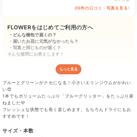
エリンジウムがとてもボリュームがあり圧巻
20件の口コミ・写真を見る
です。

素敵なお花、ありがとうございます。
FLOWERをはじめてご利用の方へ
どんな梱包で届くの？
届いたお花に元気がなかったら？
写真と同じものが届く？
そんな疑問にお答えします！
もっと見る
どんな梱包で届くの？
出荷前に水揚げ（花が水を吸いやすくなる処理）を施し、専用
ブルーとグリーンがクセになる！小さいエリンジウムがかわい
ボックスに丁寧に梱包してお届けしています。きゅっとまとめ
い😍
られて一見窮屈そうに見えますが、輸送中の衝撃による折れや
1本でもボリュームたっぷり「ブルーグリッター」をたっぷり束
擦れを軽減する効果があります。
ねました🩵
フレッシュな状態でも長く楽しめます。もちろんドライにもお
すすめです！
サイズ・本数