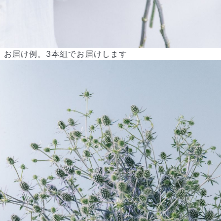
お届け例。3本組でお届けします
よくある質問
Q. 毎月自動でお花が届くサービスですか？
いいえ、毎月自動でお届けするサービスではありません。好きな時
に好きな花をご注文いただけます。
Q. 配送できないエリアはありますか？
ただいま沖縄・離島エリアへの配送には対応しておりません。ご了
承ください。
Q. 配送日時は指定できますか？
お花をベストなタイミングで発送しているため、お届け日の指定は