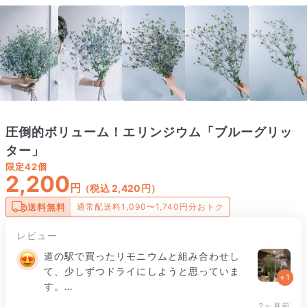
圧倒的ボリューム！エリンジウム「ブルーグリッ
ター」
限定
42個
2,200
円
（税込 2,420円）
送料無料
通常配送料1,090〜1,740円分おトク
レビュー
道の駅で買ったリモニウムと組み合わせし
て、少しずつドライにしようと思っていま
+1
す。

2ヶ月前