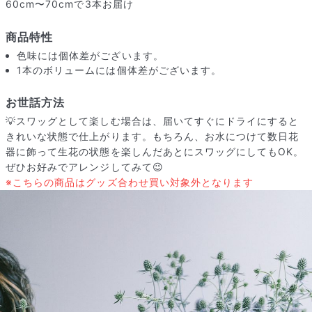
60cm〜70cmで3本お届け
商品特性
色味には個体差がございます。
1本のボリュームには個体差がございます。
お世話方法
💡スワッグとして楽しむ場合は、届いてすぐにドライにすると
きれいな状態で仕上がります。もちろん、お水につけて数日花
器に飾って生花の状態を楽しんだあとにスワッグにしてもOK。
ぜひお好みでアレンジしてみて😉
※こちらの商品はグッズ合わせ買い対象外となります
届いたお花に元気がなかったら？
もし届いたお花に「枯れている」「折れている」などの不備が
あった場合は、些細なことでもお気軽にサポートまでご連絡く
ださい。ご返金にて補償いたします。