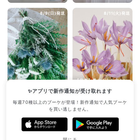
8/9(日)発送
8/11(火)発送
【産直】希少！土も水もい
森林浴のおまかせスワッグ
らない「サフランの球根」
✨アプリで新作通知が受け取れます
¥2,530
¥2,420
毎週70種以上のブーケが登場！新作通知で人気ブーケ
を買い逃しません。
販売中のブーケ一覧へ
閉じる