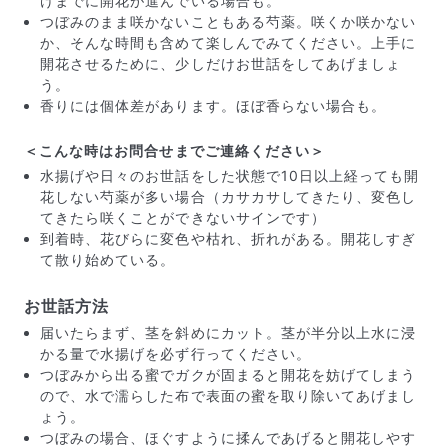
けまでに開花が進んでいる場合も。
つぼみのまま咲かないこともある芍薬。咲くか咲かない
か、そんな時間も含めて楽しんでみてください。上手に
開花させるために、少しだけお世話をしてあげましょ
う。
香りには個体差があります。ほぼ香らない場合も。
＜こんな時はお問合せまでご連絡ください＞
写真と同じものが届く？
水揚げや日々のお世話をした状態で10日以上経っても開
商品ページに掲載している写真は、実際にお届けする商
花しない芍薬が多い場合（カサカサしてきたり、変色し
品を撮影したものです。お花は生き物なので、どうして
てきたら咲くことができないサインです）
も色味やサイズ・咲き方に個体差はありますが、できる
到着時、花びらに変色や枯れ、折れがある。開花しすぎ
だけ写真のイメージに近いものをお届けできるように人
て散り始めている。
の目でチェックをしています。
お世話方法
届いたらまず、茎を斜めにカット。茎が半分以上水に浸
かる量で水揚げを必ず行ってください。
つぼみから出る蜜でガクが固まると開花を妨げてしまう
ので、水で濡らした布で表面の蜜を取り除いてあげまし
ょう。
つぼみの場合、ほぐすように揉んであげると開花しやす