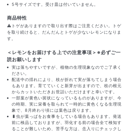
5号サイズです。受け皿は付いていません。
商品特性
⚠️トゲがありますので取り出す際はご注意ください。トゲ
を取り続けると、だんだんとトゲが少ないレモンになりま
す。
＜レモンをお届けする上での注意事項＞※必ずご一
読お願いします
実は落ちやすいですが、植物の生理現象なのでご了承く
ださい。
配送中の揺れにより、枝が折れて実が落ちてしまう場合
もあります。育てていくと新芽が出ますので、枝の根元
からカットいただきお世話いただけますと幸いです。
届いたお花に元気がなかったら？
一部葉が黄色い斑状になっているものがありますが、今
もし届いたお花に「枯れている」「折れている」などの
の時期、実に栄養を取られて一時的に黄色くなる生理現
不備があった場合は、些細なことでもお気軽にサポート
象で、8月終わり頃には葉色は戻ります。
までご連絡ください。ご返金にて補償いたします。
🐛虫が葉っぱをお食事をしている場合もあります。発送
前に検品しておりますが、羽化する前の場合全て検知す
ることが難しいため、苦手な方は、念入りにチェックし