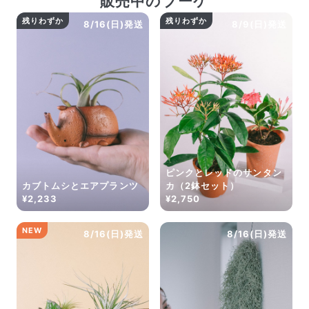
販売中のブーケ
残りわずか
残りわずか
8/16(日)発送
8/9(日)発送
ピンクとレッドのサンタン
カブトムシとエアプランツ
カ（2鉢セット）
¥2,233
¥2,750
NEW
8/16(日)発送
8/16(日)発送