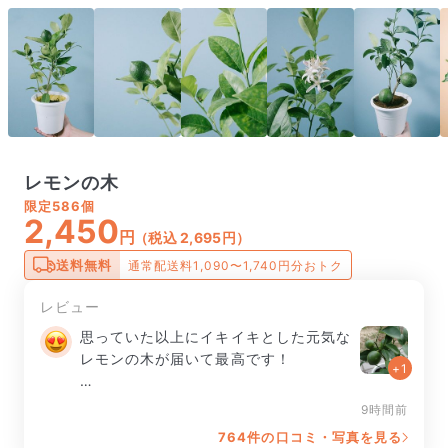
レモンの木
限定
586個
2,450
円
（税込 2,695円）
送料無料
通常配送料1,090〜1,740円分おトク
レビュー
思っていた以上にイキイキとした元気な
レモンの木が届いて最高です！

+1
実も5つついていて大満足です。大切に
9時間前
育てたいと思います！
764件の口コミ・写真を見る