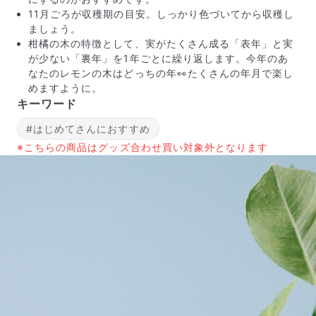
11月ごろが収穫期の目安。しっかり色づいてから収穫し
ましょう。
柑橘の木の特徴として、実がたくさん成る「表年」と実
が少ない「裏年」を1年ごとに繰り返します。今年のあ
なたのレモンの木はどっちの年👀たくさんの年月で楽し
めますように。
キーワード
#はじめてさんにおすすめ
よくある質問
※こちらの商品はグッズ合わせ買い対象外となります
Q. 毎月自動でお花が届くサービスですか？
いいえ、毎月自動でお届けするサービスではありません。好
きな時に好きな花をご注文いただけます。
Q. 配送できないエリアはありますか？
ただいま沖縄・離島エリアへの配送には対応しておりませ
ん。ご了承ください。
Q. 配送日時は指定できますか？
お花をベストなタイミングで発送しているため、お届け日の
指定はできません。受け取り時間帯は、発送後にクロネコヤ
マトのアプリから変更可能です。
Q. 注文後にキャンセルできますか？
ご注文後一定時間内であればキャンセル可能です。