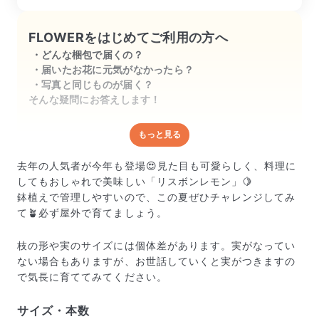
FLOWERをはじめてご利用の方へ
どんな梱包で届くの？
届いたお花に元気がなかったら？
写真と同じものが届く？
そんな疑問にお答えします！
もっと見る
どんな梱包で届くの？
出荷前に水揚げ（花が水を吸いやすくなる処理）を施
去年の人気者が今年も登場😍見た目も可愛らしく、料理に
し、専用ボックスに丁寧に梱包してお届けしています。
してもおしゃれで美味しい「リスボンレモン」🍋
きゅっとまとめられて一見窮屈そうに見えますが、輸送
鉢植えで管理しやすいので、この夏ぜひチャレンジしてみ
中の衝撃による折れや擦れを軽減する効果があります。
て🪴必ず屋外で育てましょう。
枝の形や実のサイズには個体差があります。実がなってい
ない場合もありますが、お世話していくと実がつきますの
で気長に育ててみてください。
サイズ・本数