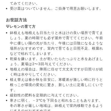
てみてください。
受け皿はついていません。ご自身で用意お願いします。
お世話方法
💡レモンの育て方
鉢植えも地植えも日当たりと水はけの良い場所で育てま
しょう。夏の時期でも必ず屋外で育ててください。午前
中に優しい陽の光が当たり、午後には日陰になるような
場所がおすすめです。室内で育てると日照不足、根腐れ
などで枯れてしまいます。
乾燥を嫌います。土が乾いたらたっぷりと水をあげまし
写真と同じものが届く？
ょう。夏場は2〜3回与えてください。
商品ページに掲載している写真は、実際にお届けする商
地植えの場合は、降雨に任せて大丈夫ですが日照りが続
品を撮影したものです。お花は生き物なので、どうして
く時は水やりしてください。
も色味やサイズ・咲き方に個体差はありますが、できる
植え替えは春か秋を目安に。寒暖差が激しい時に行うと
だけ写真のイメージに近いものをお届けできるように人
根っこが環境の変化に驚き、新しい土に定着しにくいで
の目でチェックをしています。
す。
緩効性の肥料を定期的に与えてください。
寒さに弱く、－3℃を下回ると枯れることもあります。
冬の寒さが厳しい地域は、鉢植えで室内移動できるよう
にするのがおすすめです。