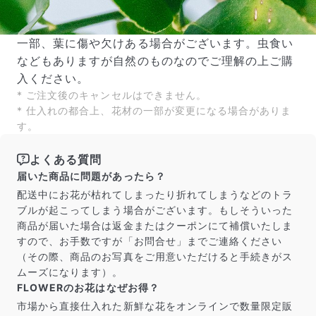
一部、葉に傷や欠けある場合がございます。虫食い
などもありますが自然のものなのでご理解の上ご購
入ください。
* ご注文後のキャンセルはできません。
* 仕入れの都合上、花材の一部が変更になる場合がありま
す。
よくある質問
届いた商品に問題があったら？
配送中にお花が枯れてしまったり折れてしまうなどのトラ
ブルが起こってしまう場合がございます。もしそういった
商品が届いた場合は返金またはクーポンにて補償いたしま
すので、お手数ですが「お問合せ」までご連絡ください
（その際、商品のお写真をご用意いただけると手続きがス
ムーズになります）。
FLOWERのお花はなぜお得？
市場から直接仕入れた新鮮な花をオンラインで数量限定販